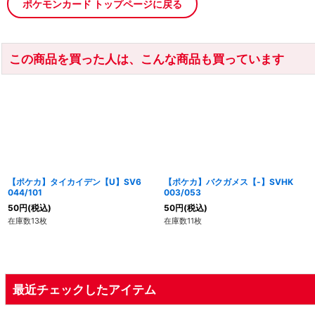
ポケモンカード トップページに戻る
この商品を買った人は、こんな商品も買っています
【ポケカ】タイカイデン【U】SV6
【ポケカ】バクガメス【-】SVHK
044/101
003/053
50
円
(税込)
50
円
(税込)
在庫数13枚
在庫数11枚
最近チェックしたアイテム