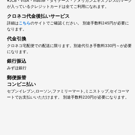
※JCB・VISA・master・ダイナース・アメリカンエキスプレスのマーク
が入っているクレジットカードは全てご利用になれます。
クロネコ代金後払いサービス
詳細は
こちら
のサイトでご確認ください。 別途手数料245円が必要に
なります。
代金引換
クロネコ宅配便での配送に限ります。別途代引き手数料330円～が必要
になります。
銀行振込
みずほ銀行
郵便振替
コンビニ払い
セブンイレブン,ローソン,ファミリーマート,ミニストップ,セイコーマ
ートでお支払いいただけます。 別途手数料220円が必要になります。