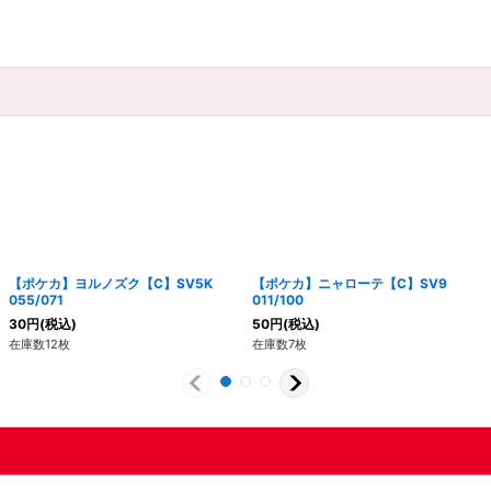
【ポケカ】ヨルノズク【C】SV5K
【ポケカ】ニャローテ【C】SV9
055/071
011/100
30
円
(税込)
50
円
(税込)
在庫数12枚
在庫数7枚