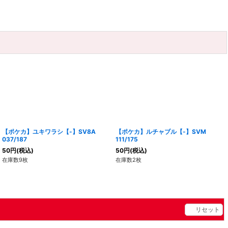
【ポケカ】ユキワラシ【-】SV8A
【ポケカ】ルチャブル【-】SVM
037/187
111/175
50
円
(税込)
50
円
(税込)
在庫数9枚
在庫数2枚
リセット