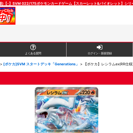
様)【-】SVM 022/175ポケモンカードゲーム【スカーレット&バイオレット】シ
よくある質問
ログイン・新規登録
>
[ポケカ]SVM スタートデッキ「Generations」
>
【ポケカ】レシラムex(RR仕様)【