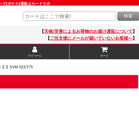
リーズ[ポケカ]通販はカードラボ
検索
【
天候/災害によるお荷物のお届け遅延について
】
【
ご注文後にメールが届いていないお客様へ
】
マイページ
カート
-】SVM 022/175