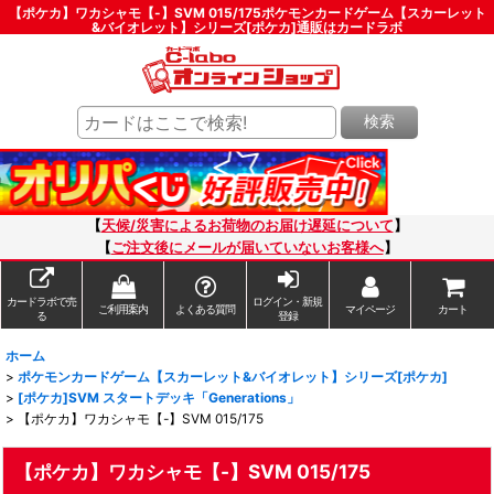
【ポケカ】ワカシャモ【-】SVM 015/175ポケモンカードゲーム【スカーレット
&バイオレット】シリーズ[ポケカ]通販はカードラボ
検索
【
天候/災害によるお荷物のお届け遅延について
】
【
ご注文後にメールが届いていないお客様へ
】
カードラボで売
ログイン・新規
ご利用案内
よくある質問
マイページ
カート
る
登録
ホーム
>
ポケモンカードゲーム【スカーレット&バイオレット】シリーズ[ポケカ]
>
[ポケカ]SVM スタートデッキ「Generations」
>
【ポケカ】ワカシャモ【-】SVM 015/175
【ポケカ】ワカシャモ【-】SVM 015/175