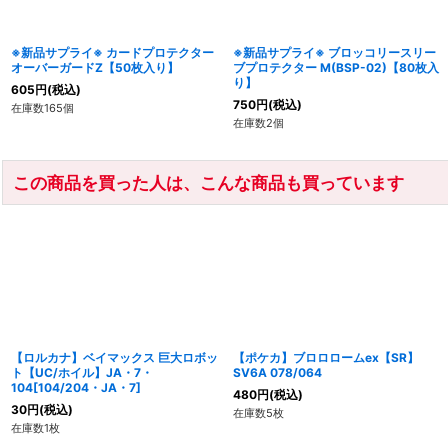
※新品サプライ※ カードプロテクター
※新品サプライ※ ブロッコリースリー
オーバーガードZ【50枚入り】
ブプロテクター M(BSP-02)【80枚入
り】
605
円
(税込)
750
円
(税込)
在庫数165個
在庫数2個
この商品を買った人は、こんな商品も買っています
【ロルカナ】ベイマックス 巨大ロボッ
【ポケカ】ブロロロームex【SR】
ト【UC/ホイル】JA・7・
SV6A 078/064
104[104/204・JA・7]
480
円
(税込)
30
円
(税込)
在庫数5枚
在庫数1枚