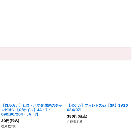
【ロルカナ】ヒロ・ハマダ 未来のチャ
【ポケカ】フォレトスex【SR】SV2D
ンピオン【C/ホイル】JA・7・
084/071
090[90/204・JA・7]
380
円
(税込)
30
円
(税込)
在庫数11枚
在庫数1枚