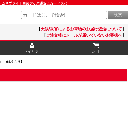
ドゲームサプライ｜周辺グッズ通販はカードラボ
検索
【
天候/災害によるお荷物のお届け遅延について
】
【
ご注文後にメールが届いていないお客様へ
】
マイページ
カート
』【64枚入り】