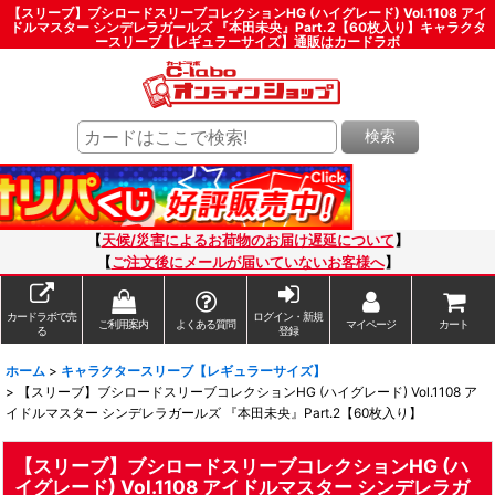
【スリーブ】ブシロードスリーブコレクションHG (ハイグレード) Vol.1108 アイ
ドルマスター シンデレラガールズ 『本田未央』Part.2【60枚入り】キャラクタ
ースリーブ【レギュラーサイズ】通販はカードラボ
検索
【
天候/災害によるお荷物のお届け遅延について
】
【
ご注文後にメールが届いていないお客様へ
】
カードラボで売
ログイン・新規
ご利用案内
よくある質問
マイページ
カート
る
登録
ホーム
>
キャラクタースリーブ【レギュラーサイズ】
>
【スリーブ】ブシロードスリーブコレクションHG (ハイグレード) Vol.1108 ア
イドルマスター シンデレラガールズ 『本田未央』Part.2【60枚入り】
【スリーブ】ブシロードスリーブコレクションHG (ハ
イグレード) Vol.1108 アイドルマスター シンデレラガ