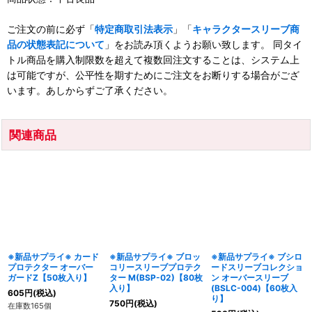
ご注文の前に必ず「
特定商取引法表示
」「
キャラクタースリーブ商
品の状態表記について
」をお読み頂くようお願い致します。 同タイ
トル商品を購入制限数を超えて複数回注文することは、システム上
は可能ですが、公平性を期すためにご注文をお断りする場合がござ
います。あしからずご了承ください。
関連商品
※新品サプライ※ カード
※新品サプライ※ ブロッ
※新品サプライ※ ブシロ
プロテクター オーバー
コリースリーブプロテク
ードスリーブコレクショ
ガードZ【50枚入り】
ター M(BSP-02)【80枚
ン オーバースリーブ
入り】
(BSLC-004)【60枚入
605
円
(税込)
り】
750
円
(税込)
在庫数165個