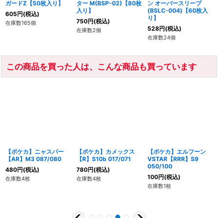
ガードZ【50枚入り】
ター M(BSP-02)【80枚
ン オーバースリーブ
入り】
(BSLC-004)【60枚入
605
円
(税込)
り】
750
円
(税込)
在庫数165個
528
円
(税込)
在庫数2個
在庫数24個
この商品を買った人は、こんな商品も買っています
【ポケカ】ニャスパー
【ポケカ】カメックス
【ポケカ】エルフーン
【AR】M3 087/080
【R】S10b 017/071
VSTAR【RRR】S9
050/100
480
円
(税込)
780
円
(税込)
100
円
(税込)
在庫数4枚
在庫数4枚
在庫数1枚