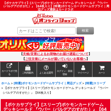
【ポケカサプライ】[スリーブ]ポケモンカードゲーム デッキシールド 『ウパー
（パルデアのすがた）』【64枚入り】[特選]ポケモンカードゲームサプライ｜周
辺グッズ通販はカードラボ
検索
【
天候/災害によるお荷物のお届け遅延について
】
【
ご注文後にメールが届いていないお客様へ
】
カードラボで売
ログイン・新規
ご利用案内
よくある質問
マイページ
カート
る
登録
ホーム
>
[特選]ポケモンカードゲームサプライ｜周辺グッズ
>
[特選]スリーブ
>
【ポケカサプライ】[スリーブ]ポケモンカードゲーム デッキシールド 『ウパー
（パルデアのすがた）』【64枚入り】
【ポケカサプライ】[スリーブ]ポケモンカードゲーム
デッキシールド 『ウパー（パルデアのすがた）』【64