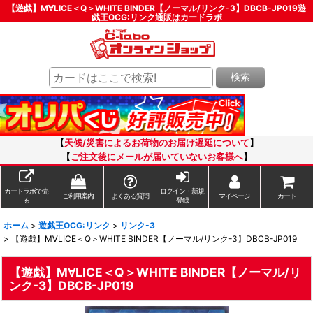
【遊戯】M∀LICE＜Q＞WHITE BINDER【ノーマル/リンク-3】DBCB-JP019遊
戯王OCG:リンク通販はカードラボ
検索
【
天候/災害によるお荷物のお届け遅延について
】
【
ご注文後にメールが届いていないお客様へ
】
カードラボで売
ログイン・新規
ご利用案内
よくある質問
マイページ
カート
る
登録
ホーム
>
遊戯王OCG:リンク
>
リンク-3
>
【遊戯】M∀LICE＜Q＞WHITE BINDER【ノーマル/リンク-3】DBCB-JP019
【遊戯】M∀LICE＜Q＞WHITE BINDER【ノーマル/リ
ンク-3】DBCB-JP019