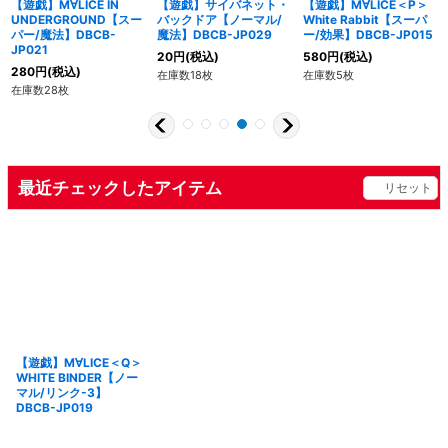
【遊戯】M∀LICE IN
【遊戯】サイバネット・
【遊戯】M∀LICE＜P＞
UNDERGROUND【スー
バックドア【ノーマル/
White Rabbit【スーパ
パー/魔法】DBCB-
魔法】DBCB-JP029
ー/効果】DBCB-JP015
JP021
20
円
(税込)
580
円
(税込)
280
円
(税込)
在庫数18枚
在庫数5枚
在庫数28枚
最近チェックしたアイテム
リセット
【遊戯】M∀LICE＜Q＞
WHITE BINDER【ノー
マル/リンク-3】
DBCB-JP019