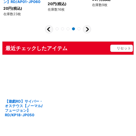
ン】RD/AP01-JP060
20
円
(税込)
在庫数9枚
20
円
(税込)
在庫数16枚
在庫数23枚
最近チェックしたアイテム
リセット
【遊戯RD】サイバー・
オステウス【ノーマル/
フュージョン】
RD/KP18-JP050