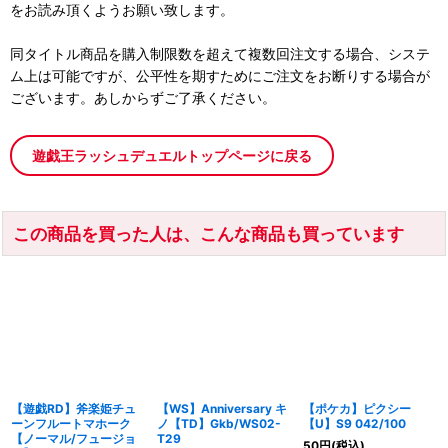
をお読み頂くようお願い致します。
同タイトル商品を購入制限数を超えて複数回注文する場合、システ
ム上は可能ですが、公平性を期すためにご注文をお断りする場合が
ございます。あしからずご了承ください。
遊戯王ラッシュデュエルトップページに戻る
この商品を買った人は、こんな商品も買っています
【遊戯RD】斧楽姫チュ
【WS】Anniversary キ
【ポケカ】ピクシー
ーンフルートマホーク
ノ【TD】Gkb/WS02-
【U】S9 042/100
【ノーマル/フュージョ
T29
50
円
(税込)