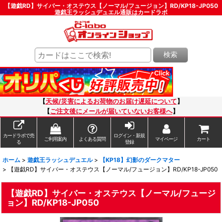
【遊戯RD】サイバー・オステウス【ノーマル/フュージョン】RD/KP18-JP050
遊戯王ラッシュデュエル通販はカードラボ
検索
【
天候/災害によるお荷物のお届け遅延について
】
【
ご注文後にメールが届いていないお客様へ
】
カードラボで売
ログイン・新規
ご利用案内
よくある質問
マイページ
カート
る
登録
ホーム
>
遊戯王ラッシュデュエル
>
【KP18】幻影のダークマター
>
【遊戯RD】サイバー・オステウス【ノーマル/フュージョン】RD/KP18-JP050
【遊戯RD】サイバー・オステウス【ノーマル/フュージ
ョン】RD/KP18-JP050