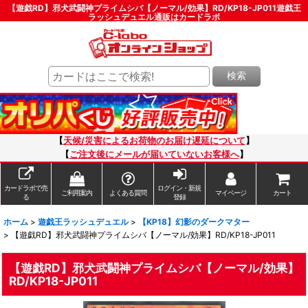
【遊戯RD】邪犬武闘神プライムシバ【ノーマル/効果】RD/KP18-JP011遊戯王
ラッシュデュエル通販はカードラボ
検索
【
天候/災害によるお荷物のお届け遅延について
】
【
ご注文後にメールが届いていないお客様へ
】
カードラボで売
ログイン・新規
ご利用案内
よくある質問
マイページ
カート
る
登録
ホーム
>
遊戯王ラッシュデュエル
>
【KP18】幻影のダークマター
>
【遊戯RD】邪犬武闘神プライムシバ【ノーマル/効果】RD/KP18-JP011
【遊戯RD】邪犬武闘神プライムシバ【ノーマル/効果】
RD/KP18-JP011