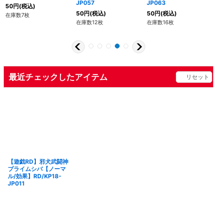
JP057
JP063
50
円
(税込)
50
円
(税込)
50
円
(税込)
在庫数7枚
在庫数12枚
在庫数16枚
最近チェックしたアイテム
リセット
【遊戯RD】邪犬武闘神
プライムシバ【ノーマ
ル/効果】RD/KP18-
JP011