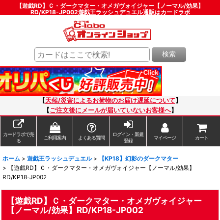
【遊戯RD】Ｃ・ダークマター・オメガヴォイジャー【ノーマル/効果】
RD/KP18-JP002遊戯王ラッシュデュエル通販はカードラボ
検索
【
天候/災害によるお荷物のお届け遅延について
】
【
ご注文後にメールが届いていないお客様へ
】
カードラボで売
ログイン・新規
ご利用案内
よくある質問
マイページ
カート
る
登録
ホーム
>
遊戯王ラッシュデュエル
>
【KP18】幻影のダークマター
>
【遊戯RD】Ｃ・ダークマター・オメガヴォイジャー【ノーマル/効果】
RD/KP18-JP002
【遊戯RD】Ｃ・ダークマター・オメガヴォイジャー
【ノーマル/効果】RD/KP18-JP002