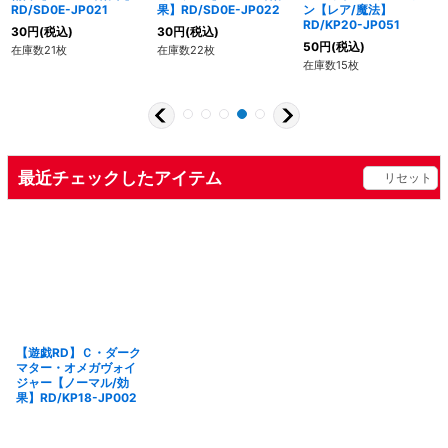
RD/SD0E-JP021
果】RD/SD0E-JP022
ン【レア/魔法】
RD/KP20-JP051
30
円
(税込)
30
円
(税込)
50
円
(税込)
在庫数21枚
在庫数22枚
在庫数15枚
最近チェックしたアイテム
リセット
【遊戯RD】Ｃ・ダーク
マター・オメガヴォイ
ジャー【ノーマル/効
果】RD/KP18-JP002