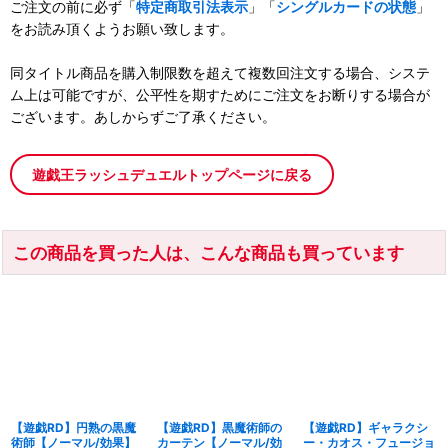
ご注文の前に必ず「
特定商取引法表示
」「
シングルカードの状態
」
をお読み頂くようお願い致します。
同タイトル商品を購入制限数を超えて複数回注文する場合、システ
ム上は可能ですが、公平性を期すためにご注文をお断りする場合が
ございます。あしからずご了承ください。
遊戯王ラッシュデュエルトップページに戻る
この商品を買った人は、こんな商品も買っています
【遊戯RD】円熟の黒魔
【遊戯RD】黒魔術師の
【遊戯RD】ギャラクシ
術師【ノーマル/効果】
カーテン【ノーマル/効
ー・カオス・フュージョ