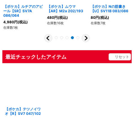
【ポケカ】ルチアのアピ
【ポケカ】ムウマ
【ポケカ】Nの筋書き
ール【SR】SV7A
【AR】M2a 202/193
【U】SV11B 083/086
086/064
480
円
(税込)
80
円
(税込)
4,980
円
(税込)
在庫数16枚
在庫数7枚
在庫数1枚
最近チェックしたアイテム
リセット
【ポケカ】テツノイワ
オ【R】SV7 047/102