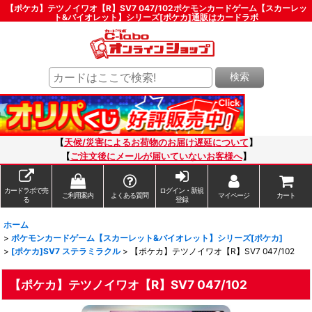
【ポケカ】テツノイワオ【R】SV7 047/102ポケモンカードゲーム【スカーレッ
ト&バイオレット】シリーズ[ポケカ]通販はカードラボ
検索
【
天候/災害によるお荷物のお届け遅延について
】
【
ご注文後にメールが届いていないお客様へ
】
カードラボで売
ログイン・新規
ご利用案内
よくある質問
マイページ
カート
る
登録
ホーム
>
ポケモンカードゲーム【スカーレット&バイオレット】シリーズ[ポケカ]
>
[ポケカ]SV7 ステラミラクル
>
【ポケカ】テツノイワオ【R】SV7 047/102
【ポケカ】テツノイワオ【R】SV7 047/102