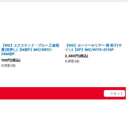
【WS】エクステンド・ブルー 乙倉悠
【WS】ホーリーホリデー 堀 裕子(サ
貴(箔押し)【M@P】IMC/WE51-
イン)【SP】IMC/W115-011SP
26M@P
2,480
円
(税込)
100
円
(税込)
在庫数3枚
在庫数3枚
リセット