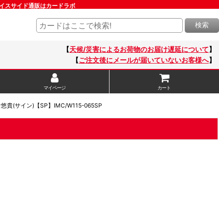
ヴァイスサイド通販はカードラボ
検索
【
天候/災害によるお荷物のお届け遅延について
】
【
ご注文後にメールが届いていないお客様へ
】
マイページ
カート
サイン)【SP】IMC/W115-065SP