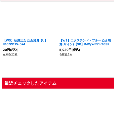
【WS】秋風乙女 乙倉悠貴【U】
【WS】エクステンド・ブルー 乙倉悠
IMC/W115-074
貴(サイン)【SP】IMC/WE51-26SP
20
円
(税込)
5,980
円
(税込)
在庫数22枚
在庫数2枚
最近チェックしたアイテム