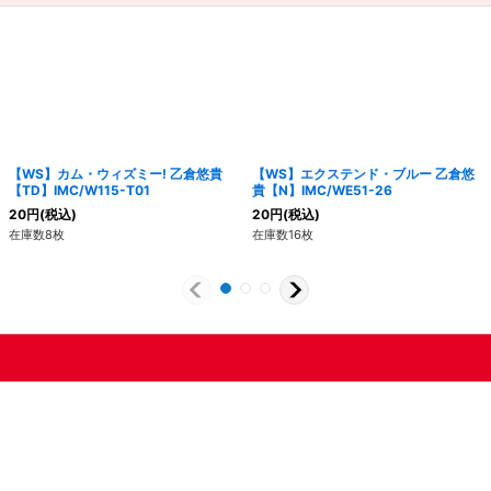
【WS】カム・ウィズミー! 乙倉悠貴
【WS】エクステンド・ブルー 乙倉悠
【TD】IMC/W115-T01
貴【N】IMC/WE51-26
20
円
(税込)
20
円
(税込)
在庫数8枚
在庫数16枚