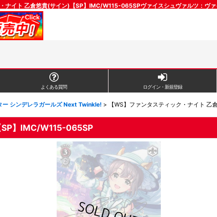
ナイト 乙倉悠貴(サイン)【SP】IMC/W115-065SPヴァイスシュヴァルツ：
よくある質問
ログイン・新規登録
 シンデレラガールズ Next Twinkle!
>
【WS】ファンタスティック・ナイト 乙倉悠貴(
IMC/W115-065SP