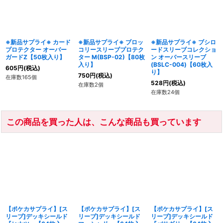
※新品サプライ※ カード
※新品サプライ※ ブロッ
※新品サプライ※ ブシロ
プロテクター オーバー
コリースリーブプロテク
ードスリーブコレクショ
ガードZ【50枚入り】
ター M(BSP-02)【80枚
ン オーバースリーブ
入り】
(BSLC-004)【60枚入
605
円
(税込)
り】
750
円
(税込)
在庫数165個
528
円
(税込)
在庫数2個
在庫数24個
この商品を買った人は、こんな商品も買っています
【ポケカサプライ】[ス
【ポケカサプライ】[ス
【ポケカサプライ】[ス
リーブ]デッキシールド
リーブ]デッキシールド
リーブ]デッキシールド