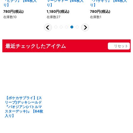
『ヒナツ』【64枚入
マーシャドー【64枚入
『バサギリ』【64枚入
り】
り】
り】
780
円
(税込)
1,180
円
(税込)
780
円
(税込)
在庫数10
在庫数27
在庫数1
最近チェックしたアイテム
リセット
【ポケカサプライ】[ス
リーブ]デッキシールド
『パオジアン(バトルマ
スターデッキ)』【64枚
入り】