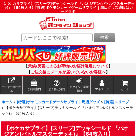
【ポケカサプライ】[スリーブ]デッキシールド 『パオジアン(バトルマスターデッ
キ)』【64枚入り】[特選]ポケモンカードゲームサプライ｜周辺グッズ通販はカ
ードラボ
検索
【
天候/災害によるお荷物のお届け遅延について
】
【
ご注文後にメールが届いていないお客様へ
】
カードラボで売
ログイン・新規
ご利用案内
よくある質問
マイページ
カート
る
登録
ホーム
>
[特選]ポケモンカードゲームサプライ｜周辺グッズ
>
[特選]スリーブ
>
【ポケカサプライ】[スリーブ]デッキシールド 『パオジアン(バトルマスターデ
ッキ)』【64枚入り】
【ポケカサプライ】[スリーブ]デッキシールド 『パオ
ジアン(バトルマスターデッキ)』【64枚入り】