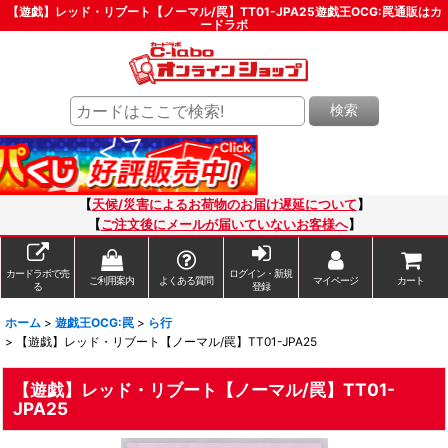
【遊戯】レッド・リブート【ノーマル/罠】TT01-JPA25遊戯王OCG:罠通販はカ
ードラボ
検索
【
天候/災害によるお荷物のお届け遅延について
】
【
ご注文後にメールが届いていないお客様へ
】
カードラボで売
ログイン・新規
ご利用案内
よくある質問
マイページ
カート
る
登録
ホーム
>
遊戯王OCG:罠
>
ら行
>
【遊戯】レッド・リブート【ノーマル/罠】TT01-JPA25
【遊戯】レッド・リブート【ノーマル/罠】TT01-
JPA25