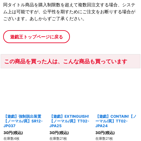
同タイトル商品を購入制限数を超えて複数回注文する場合、システ
ム上は可能ですが、公平性を期すためにご注文をお断りする場合が
ございます。あしからずご了承ください。
遊戯王トップページに戻る
この商品を買った人は、こんな商品も買っています
【遊戯】強制脱出装置
【遊戯】EXTINGUISH!
【遊戯】CONTAIN!【ノ
【ノーマル/罠】SR12-
【ノーマル/罠】TT02-
ーマル/罠】TT02-
JP037
JPA25
JPA24
30
円
(税込)
30
円
(税込)
30
円
(税込)
在庫数4枚
在庫数21枚
在庫数21枚