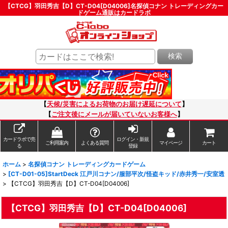
【CTCG】羽田秀吉【D】CT-D04[D04006]名探偵コナン トレーディングカー
ドゲーム通販はカードラボ
検索
【
天候/災害によるお荷物のお届け遅延について
】
【
ご注文後にメールが届いていないお客様へ
】
カードラボで売
ログイン・新規
ご利用案内
よくある質問
マイページ
カート
る
登録
ホーム
>
名探偵コナン トレーディングカードゲーム
>
[CT-D01-05]StartDeck 江戸川コナン/服部平次/怪盗キッド/赤井秀一/安室透
>
【CTCG】羽田秀吉【D】CT-D04[D04006]
【CTCG】羽田秀吉【D】CT-D04[D04006]