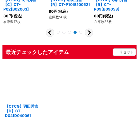
【C】CT-
【R】CT-P10[B10052]
【R】CT-
P02[B02063]
P09[B09058]
80
円
(税込)
30
円
(税込)
80
円
(税込)
在庫数56枚
在庫数17枚
在庫数23枚
最近チェックしたアイテム
リセット
【CTCG】羽田秀吉
【D】CT-
D04[D04006]