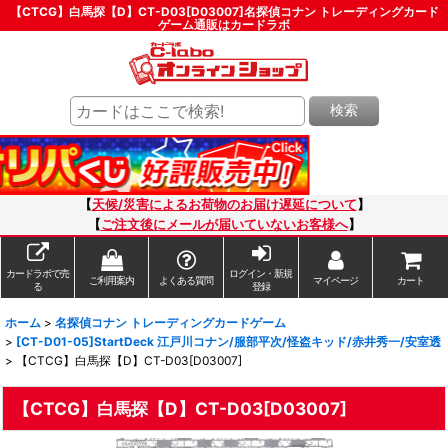
【CTCG】白馬探【D】CT-D03[D03007]名探偵コナン トレーディングカード
ゲーム通販はカードラボ
検索
【
天候/災害によるお荷物のお届け遅延について
】
【
ご注文後にメールが届いていないお客様へ
】
カードラボで売
ログイン・新規
ご利用案内
よくある質問
マイページ
カート
る
登録
ホーム
>
名探偵コナン トレーディングカードゲーム
>
[CT-D01-05]StartDeck 江戸川コナン/服部平次/怪盗キッド/赤井秀一/安室透
>
【CTCG】白馬探【D】CT-D03[D03007]
【CTCG】白馬探【D】CT-D03[D03007]