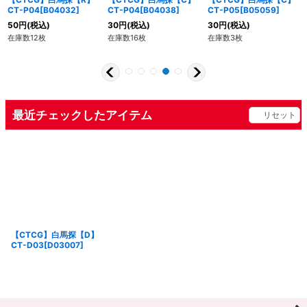
CT-P04[B04032]
CT-P04[B04038]
CT-P05[B05059]
50
円
(税込)
30
円
(税込)
30
円
(税込)
在庫数12枚
在庫数16枚
在庫数3枚
最近チェックしたアイテム
リセット
【CTCG】白馬探【D】
CT-D03[D03007]