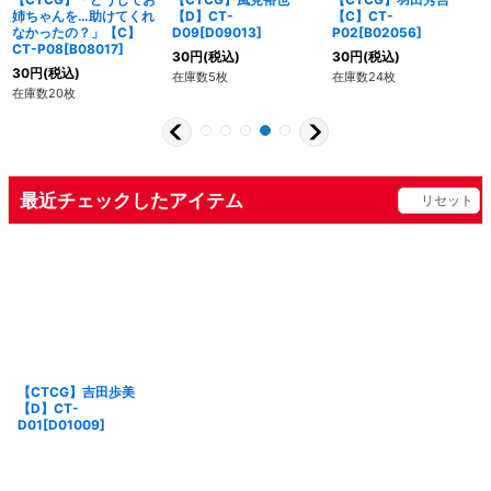
姉ちゃんを…助けてくれ
【D】CT-
【C】CT-
なかったの？」【C】
D09[D09013]
P02[B02056]
CT-P08[B08017]
30
円
(税込)
30
円
(税込)
30
円
(税込)
在庫数5枚
在庫数24枚
在庫数20枚
最近チェックしたアイテム
リセット
【CTCG】吉田歩美
【D】CT-
D01[D01009]