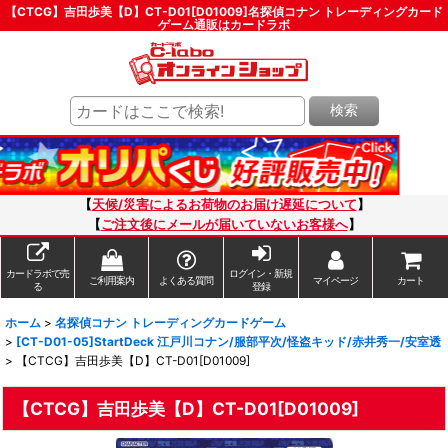
【CTCG】吉田歩美【D】CT-D01[D01009]名探偵コナン トレーディングカード
ゲーム通販はカードラボ
検索
【
天候/災害によるお荷物のお届け遅延について
】
【
ご注文後にメールが届いていないお客様へ
】
カードラボで売
ログイン・新規
ご利用案内
よくある質問
マイページ
カート
る
登録
ホーム
>
名探偵コナン トレーディングカードゲーム
>
[CT-D01-05]StartDeck 江戸川コナン/服部平次/怪盗キッド/赤井秀一/安室透
>
【CTCG】吉田歩美【D】CT-D01[D01009]
【CTCG】吉田歩美【D】CT-D01[D01009]