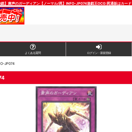
戯】粛声のガーディアン【ノーマル/罠】INFO-JP074遊戯王OCG:罠通販はカー
よくある質問
ログイン・新規登録
JP074
74