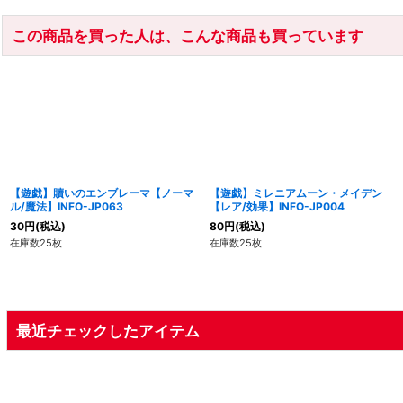
この商品を買った人は、こんな商品も買っています
【遊戯】贖いのエンブレーマ【ノーマ
【遊戯】ミレニアムーン・メイデン
ル/魔法】INFO-JP063
【レア/効果】INFO-JP004
30
円
(税込)
80
円
(税込)
在庫数25枚
在庫数25枚
最近チェックしたアイテム