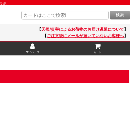
ドラボ
検索
【
天候/災害によるお荷物のお届け遅延について
】
【
ご注文後にメールが届いていないお客様へ
】
マイページ
カート