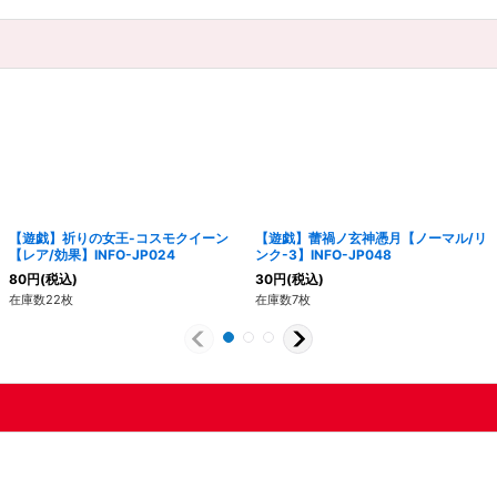
【遊戯】祈りの女王-コスモクイーン
【遊戯】蕾禍ノ玄神憑月【ノーマル/リ
【レア/効果】INFO-JP024
ンク-3】INFO-JP048
80
円
(税込)
30
円
(税込)
在庫数22枚
在庫数7枚