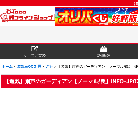
【遊
カードラボで売る
ご利用案内
ホーム
>
遊戯王OCG:罠
>
さ行
>
【遊戯】粛声のガーディアン【ノーマル/罠】INFO-
【遊戯】粛声のガーディアン【ノーマル/罠】INFO-JP0