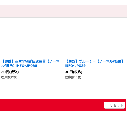
【遊戯】亜空間物質回送装置【ノーマ
【遊戯】ブルーミー【ノーマル/効果】
ル/魔法】INFO-JP066
INFO-JP029
30
円
(税込)
30
円
(税込)
在庫数11枚
在庫数15枚
リセット