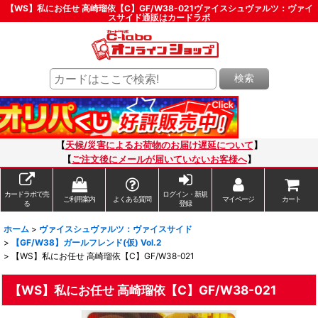
【WS】私にお任せ 高崎瑠依【C】GF/W38-021ヴァイスシュヴァルツ：ヴァイ
スサイド通販はカードラボ
検索
【
天候/災害によるお荷物のお届け遅延について
】
【
ご注文後にメールが届いていないお客様へ
】
カードラボで売
ログイン・新規
ご利用案内
よくある質問
マイページ
カート
る
登録
ホーム
>
ヴァイスシュヴァルツ：ヴァイスサイド
>
【GF/W38】ガールフレンド(仮) Vol.2
>
【WS】私にお任せ 高崎瑠依【C】GF/W38-021
【WS】私にお任せ 高崎瑠依【C】GF/W38-021