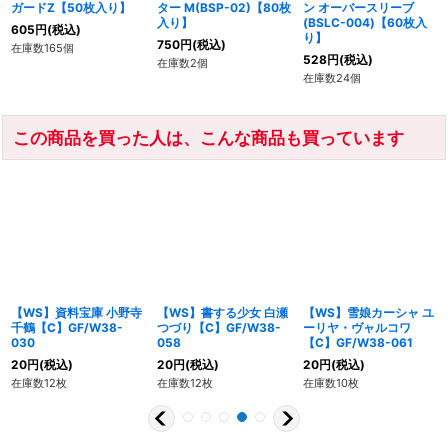
ガードZ【50枚入り】
ター M(BSP-02)【80枚
ン オーバースリーブ
入り】
(BSLC-004)【60枚入
605
円
(税込)
り】
750
円
(税込)
在庫数165個
528
円
(税込)
在庫数2個
在庫数24個
この商品を買った人は、こんな商品も買っています
【WS】資料宝庫 小野寺
【WS】書する少女 白瀬
【WS】雪娘カーシャ ユ
千鶴【C】GF/W38-
つづり【C】GF/W38-
ーリヤ・ヴャルコワ
030
058
【C】GF/W38-061
20
円
(税込)
20
円
(税込)
20
円
(税込)
在庫数12枚
在庫数12枚
在庫数10枚