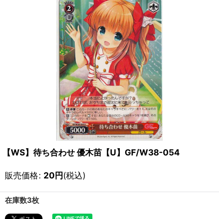
【WS】待ち合わせ 優木苗【U】GF/W38-054
販売価格
:
20
円
(税込)
在庫数3枚