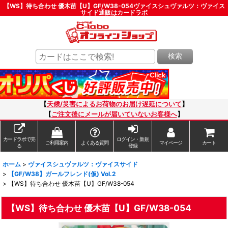
【WS】待ち合わせ 優木苗【U】GF/W38-054ヴァイスシュヴァルツ：ヴァイス
サイド通販はカードラボ
検索
【
天候/災害によるお荷物のお届け遅延について
】
【
ご注文後にメールが届いていないお客様へ
】
カードラボで売
ログイン・新規
ご利用案内
よくある質問
マイページ
カート
る
登録
ホーム
>
ヴァイスシュヴァルツ：ヴァイスサイド
>
【GF/W38】ガールフレンド(仮) Vol.2
>
【WS】待ち合わせ 優木苗【U】GF/W38-054
【WS】待ち合わせ 優木苗【U】GF/W38-054