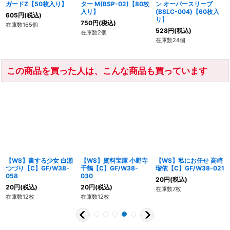
ガードZ【50枚入り】
ター M(BSP-02)【80枚
ン オーバースリーブ
入り】
(BSLC-004)【60枚入
605
円
(税込)
り】
750
円
(税込)
在庫数165個
528
円
(税込)
在庫数2個
在庫数24個
この商品を買った人は、こんな商品も買っています
【WS】書する少女 白瀬
【WS】資料宝庫 小野寺
【WS】私にお任せ 高崎
つづり【C】GF/W38-
千鶴【C】GF/W38-
瑠依【C】GF/W38-021
058
030
20
円
(税込)
20
円
(税込)
20
円
(税込)
在庫数7枚
在庫数12枚
在庫数12枚