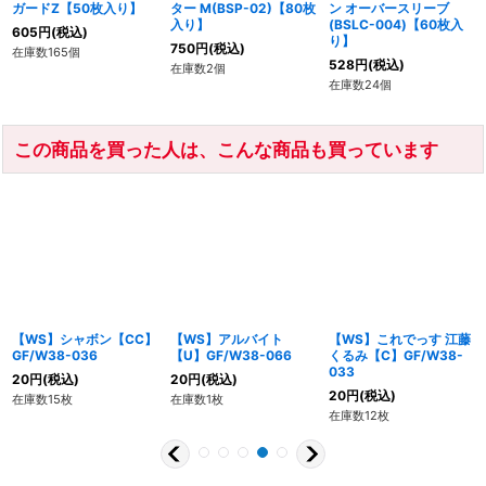
ガードZ【50枚入り】
ター M(BSP-02)【80枚
ン オーバースリーブ
入り】
(BSLC-004)【60枚入
605
円
(税込)
り】
750
円
(税込)
在庫数165個
528
円
(税込)
在庫数2個
在庫数24個
この商品を買った人は、こんな商品も買っています
【WS】シャボン【CC】
【WS】アルバイト
【WS】これでっす 江藤
GF/W38-036
【U】GF/W38-066
くるみ【C】GF/W38-
033
20
円
(税込)
20
円
(税込)
20
円
(税込)
在庫数15枚
在庫数1枚
在庫数12枚