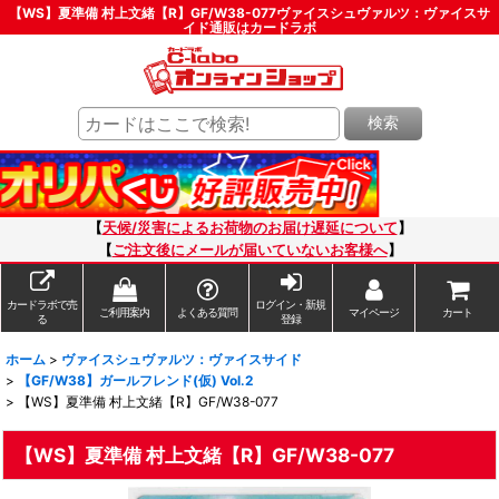
【WS】夏準備 村上文緒【R】GF/W38-077ヴァイスシュヴァルツ：ヴァイスサ
イド通販はカードラボ
検索
【
天候/災害によるお荷物のお届け遅延について
】
【
ご注文後にメールが届いていないお客様へ
】
カードラボで売
ログイン・新規
ご利用案内
よくある質問
マイページ
カート
る
登録
ホーム
>
ヴァイスシュヴァルツ：ヴァイスサイド
>
【GF/W38】ガールフレンド(仮) Vol.2
>
【WS】夏準備 村上文緒【R】GF/W38-077
【WS】夏準備 村上文緒【R】GF/W38-077