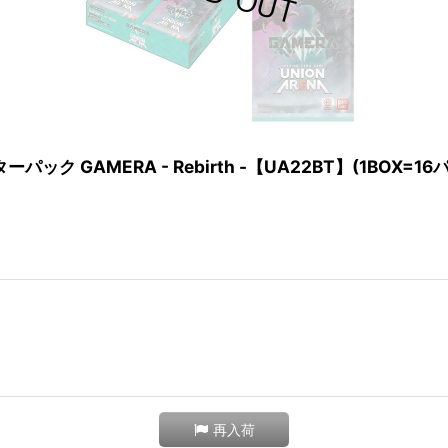
ク GAMERA - Rebirth -【UA22BT】(1BOX=16
再入荷