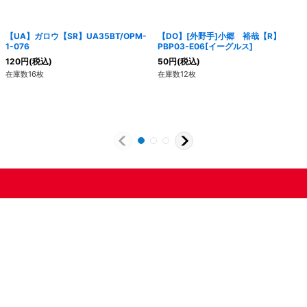
【UA】ガロウ【SR】UA35BT/OPM-
【DO】[外野手]小郷 裕哉【R】
1-076
PBP03-E06[イーグルス]
120
円
(税込)
50
円
(税込)
在庫数16枚
在庫数12枚