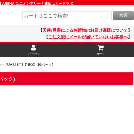
UNION ARENA ユニオンアリーナ通販はカードラボ
検索
【
天候/災害によるお荷物のお届け遅延について
】
【
ご注文後にメールが届いていないお客様へ
】
マイページ
カート
 -【UA22BT】(1BOX=16パック)
6パック)