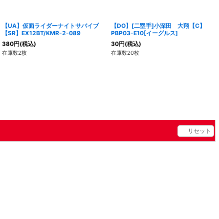
【UA】仮面ライダーナイトサバイブ
【DO】[二塁手]小深田 大翔【C】
【SR】EX12BT/KMR-2-089
PBP03-E10[イーグルス]
380
円
(税込)
30
円
(税込)
在庫数2枚
在庫数20枚
リセット