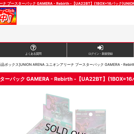
ナ ブースターパック GAMERA - Rebirth -【UA22BT】(1BOX=16パック)
よくある質問
ログイン・新規登録
新品ボックス]UNION ARENA ユニオンアリーナ ブースターパック GAMERA - Rebirth
ック GAMERA - Rebirth -【UA22BT】(1BOX=1