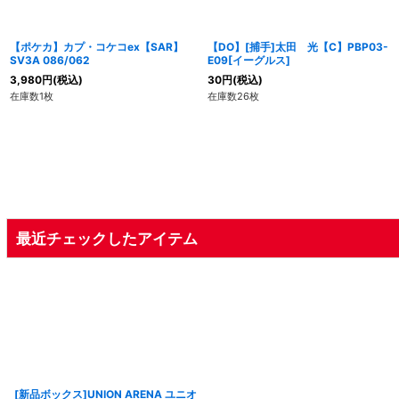
【ポケカ】カプ・コケコex【SAR】
【DO】[捕手]太田 光【C】PBP03-
SV3A 086/062
E09[イーグルス]
3,980
円
(税込)
30
円
(税込)
在庫数1枚
在庫数26枚
最近チェックしたアイテム
[新品ボックス]UNION ARENA ユニオ