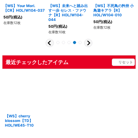
【WS】Your Mori.
【WS】未来へと踏み出
【WS】不死鳥の矜持 小
【CR】HOL/W104-037
す一歩 セレス・ファウ
鳥遊キアラ【R】
ナ【R】HOL/W104-
HOL/W104-010
50
円
(税込)
044
50
円
(税込)
在庫数12枚
50
円
(税込)
在庫数12枚
在庫数10枚
最近チェックしたアイテム
リセット
【WS】cherry
blossom【TD】
HOL/WE45-T10