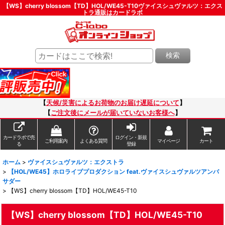
【WS】cherry blossom【TD】HOL/WE45-T10ヴァイスシュヴァルツ：エクス
トラ通販はカードラボ
検索
【
天候/災害によるお荷物のお届け遅延について
】
【
ご注文後にメールが届いていないお客様へ
】
カードラボで売
ログイン・新規
ご利用案内
よくある質問
マイページ
カート
る
登録
ホーム
>
ヴァイスシュヴァルツ：エクストラ
>
【HOL/WE45】ホロライブプロダクション feat.ヴァイスシュヴァルツアンバ
サダー
>
【WS】cherry blossom【TD】HOL/WE45-T10
【WS】cherry blossom【TD】HOL/WE45-T10