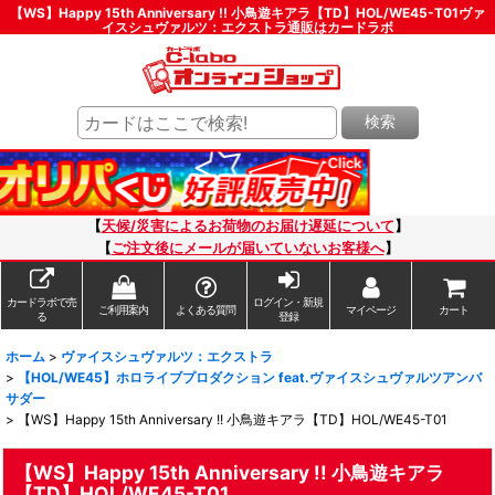
【WS】Happy 15th Anniversary !! 小鳥遊キアラ【TD】HOL/WE45-T01ヴァ
イスシュヴァルツ：エクストラ通販はカードラボ
検索
【
天候/災害によるお荷物のお届け遅延について
】
【
ご注文後にメールが届いていないお客様へ
】
カードラボで売
ログイン・新規
ご利用案内
よくある質問
マイページ
カート
る
登録
ホーム
>
ヴァイスシュヴァルツ：エクストラ
>
【HOL/WE45】ホロライブプロダクション feat.ヴァイスシュヴァルツアンバ
サダー
>
【WS】Happy 15th Anniversary !! 小鳥遊キアラ【TD】HOL/WE45-T01
【WS】Happy 15th Anniversary !! 小鳥遊キアラ
【TD】HOL/WE45-T01