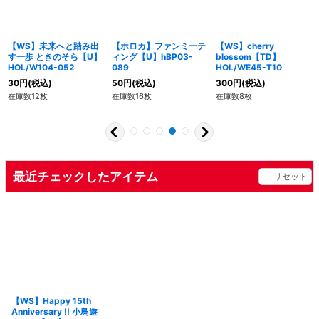
【WS】未来へと踏み出
【ホロカ】ファンミーテ
【WS】cherry
す一歩 ときのそら【U】
ィング【U】hBP03-
blossom【TD】
HOL/W104-052
089
HOL/WE45-T10
30
円
(税込)
50
円
(税込)
300
円
(税込)
在庫数12枚
在庫数16枚
在庫数8枚
最近チェックしたアイテム
リセット
【WS】Happy 15th
Anniversary !! 小鳥遊