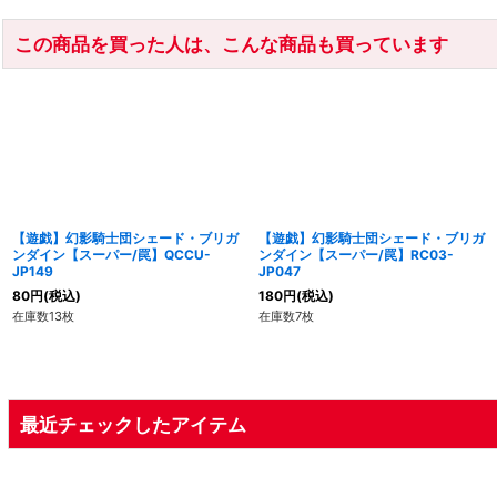
この商品を買った人は、こんな商品も買っています
【遊戯】幻影騎士団シェード・ブリガ
【遊戯】幻影騎士団シェード・ブリガ
ンダイン【スーパー/罠】QCCU-
ンダイン【スーパー/罠】RC03-
JP149
JP047
80
円
(税込)
180
円
(税込)
在庫数13枚
在庫数7枚
最近チェックしたアイテム