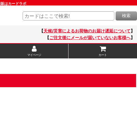
通販はカードラボ
検索
【
天候/災害によるお荷物のお届け遅延について
】
【
ご注文後にメールが届いていないお客様へ
】
マイページ
カート