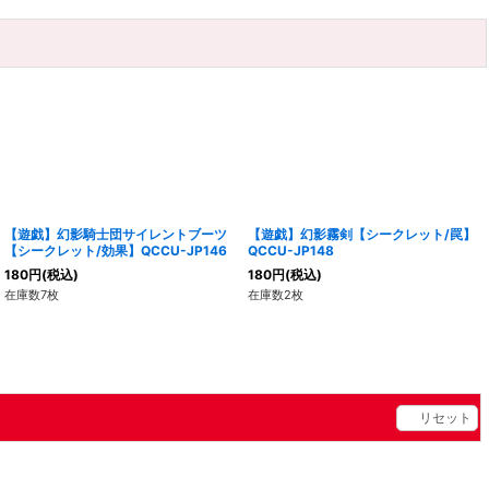
【遊戯】幻影騎士団サイレントブーツ
【遊戯】幻影霧剣【シークレット/罠】
【シークレット/効果】QCCU-JP146
QCCU-JP148
180
円
(税込)
180
円
(税込)
在庫数7枚
在庫数2枚
リセット