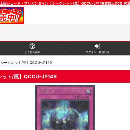
士団シェード・ブリガンダイン【シークレット/罠】QCCU-JP149遊戯王OCG:罠
よくある質問
ログイン・新規登録
クレット/罠】QCCU-JP149
/罠】QCCU-JP149