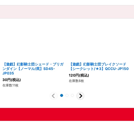
【遊戯】幻影騎士団シェード・ブリガ
【遊戯】幻影騎士団ブレイクソード
ンダイン【ノーマル/罠】SD45-
【シークレット/★3】QCCU-JP150
JP035
120
円
(税込)
30
円
(税込)
在庫数8枚
在庫数11枚