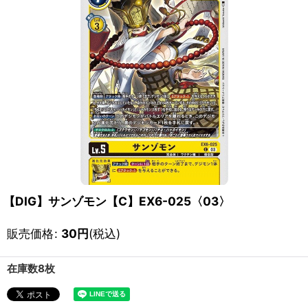
【DIG】サンゾモン【C】EX6-025〈03〉
販売価格
:
30
円
(税込)
在庫数8枚