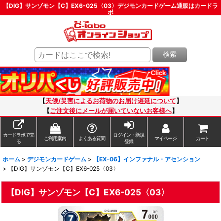
【DIG】サンゾモン【C】EX6-025〈03〉デジモンカードゲーム通販はカードラ
ボ
検索
【
天候/災害によるお荷物のお届け遅延について
】
【
ご注文後にメールが届いていないお客様へ
】
カードラボで売
ログイン・新規
ご利用案内
よくある質問
マイページ
カート
る
登録
ホーム
>
デジモンカードゲーム
>
【EX-06】インファナル・アセンション
>
【DIG】サンゾモン【C】EX6-025〈03〉
【DIG】サンゾモン【C】EX6-025〈03〉