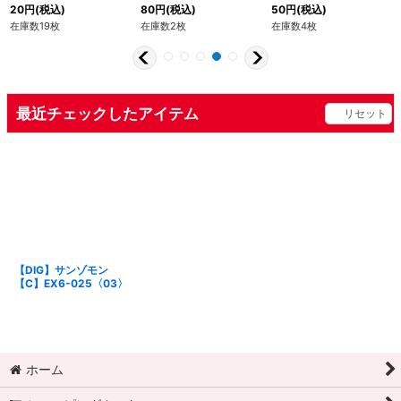
20
円
(税込)
80
円
(税込)
50
円
(税込)
在庫数19枚
在庫数2枚
在庫数4枚
最近チェックしたアイテム
リセット
【DIG】サンゾモン
【C】EX6-025〈03〉
ホーム