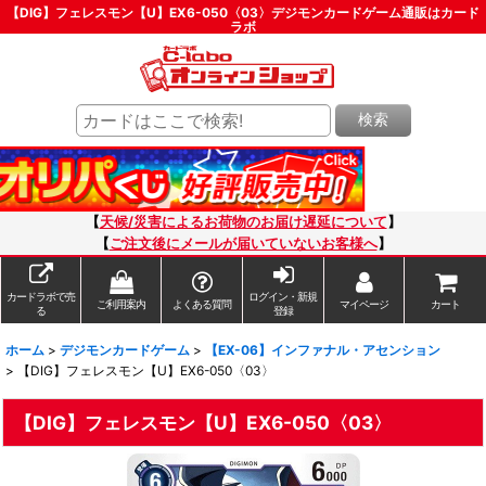
【DIG】フェレスモン【U】EX6-050〈03〉デジモンカードゲーム通販はカード
ラボ
検索
【
天候/災害によるお荷物のお届け遅延について
】
【
ご注文後にメールが届いていないお客様へ
】
カードラボで売
ログイン・新規
ご利用案内
よくある質問
マイページ
カート
る
登録
ホーム
>
デジモンカードゲーム
>
【EX-06】インファナル・アセンション
>
【DIG】フェレスモン【U】EX6-050〈03〉
【DIG】フェレスモン【U】EX6-050〈03〉