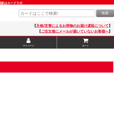
ク通販はカードラボ
検索
【
天候/災害によるお荷物のお届け遅延について
】
【
ご注文後にメールが届いていないお客様へ
】
マイページ
カート