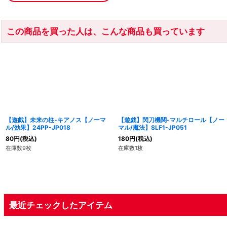
この商品を買った人は、こんな商品も買っています
【遊戯】未来の柱-キアノス【ノーマ
【遊戯】閃刀機関-マルチロール【ノー
ル/効果】24PP-JP018
マル/魔法】SLF1-JP051
80
円
(税込)
180
円
(税込)
在庫数9枚
在庫数1枚
最近チェックしたアイテム