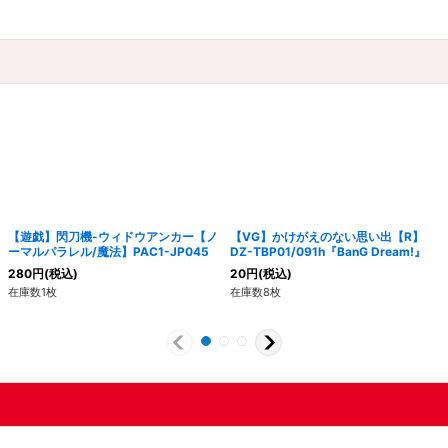
【遊戯】閃刀機-ウィドウアンカー【ノ
【VG】かけがえのない思い出【R】
ーマルパラレル/魔法】PAC1-JP045
DZ-TBP01/091h『BanG Dream!』
280
円
(税込)
20
円
(税込)
在庫数1枚
在庫数8枚