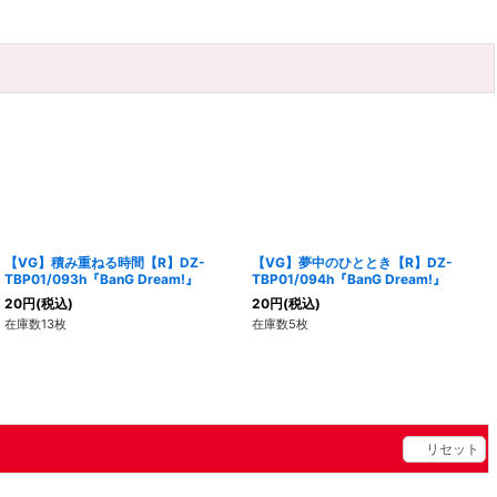
【VG】積み重ねる時間【R】DZ-
【VG】夢中のひととき【R】DZ-
TBP01/093h『BanG Dream!』
TBP01/094h『BanG Dream!』
20
円
(税込)
20
円
(税込)
在庫数13枚
在庫数5枚
リセット