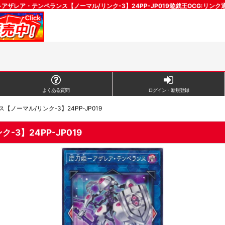
アザレア・テンペランス【ノーマル/リンク-3】24PP-JP019遊戯王OCG:リン
よくある質問
ログイン・新規登録
ノーマル/リンク-3】24PP-JP019
3】24PP-JP019