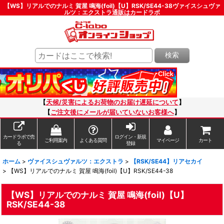
【WS】リアルでのナルミ 賀屋 鳴海(foil)【U】RSK/SE44-38ヴァイスシュヴァ
ルツ：エクストラ通販はカードラボ
検索
【
天候/災害によるお荷物のお届け遅延について
】
【
ご注文後にメールが届いていないお客様へ
】
カードラボで売
ログイン・新規
ご利用案内
よくある質問
マイページ
カート
る
登録
ホーム
>
ヴァイスシュヴァルツ：エクストラ
>
【RSK/SE44】リアセカイ
>
【WS】リアルでのナルミ 賀屋 鳴海(foil)【U】RSK/SE44-38
【WS】リアルでのナルミ 賀屋 鳴海(foil)【U】
RSK/SE44-38