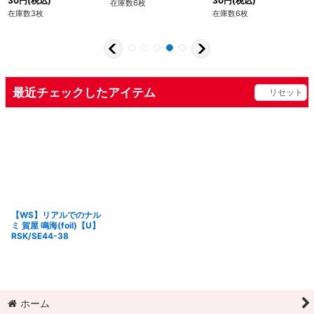
30
円
(税込)
30
円
(税込)
在庫数6枚
在庫数3枚
在庫数6枚
最近チェックしたアイテム
リセット
【WS】リアルでのナル
ミ 賀屋 鳴海(foil)【U】
RSK/SE44-38
ホーム