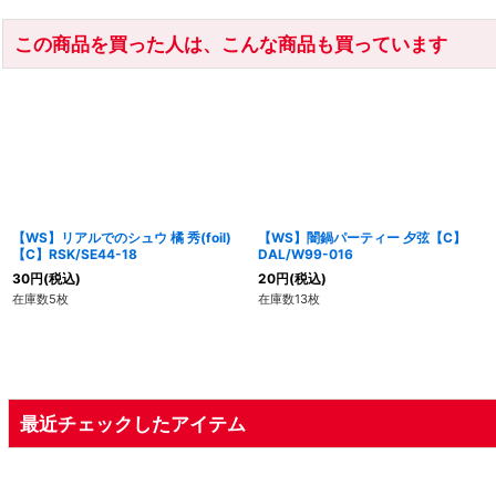
この商品を買った人は、こんな商品も買っています
【WS】リアルでのシュウ 橘 秀(foil)
【WS】闇鍋パーティー 夕弦【C】
【C】RSK/SE44-18
DAL/W99-016
30
円
(税込)
20
円
(税込)
在庫数5枚
在庫数13枚
最近チェックしたアイテム