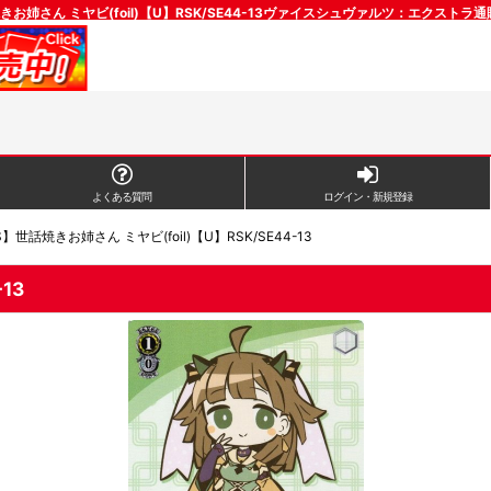
きお姉さん ミヤビ(foil)【U】RSK/SE44-13ヴァイスシュヴァルツ：エクストラ
よくある質問
ログイン・新規登録
】世話焼きお姉さん ミヤビ(foil)【U】RSK/SE44-13
13