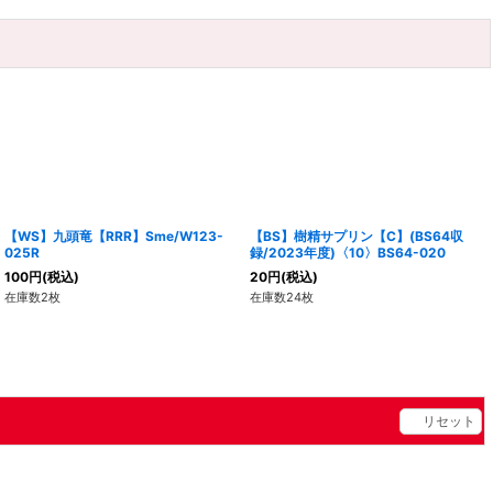
【WS】九頭竜【RRR】Sme/W123-
【BS】樹精サプリン【C】(BS64収
025R
録/2023年度)〈10〉BS64-020
100
円
(税込)
20
円
(税込)
在庫数2枚
在庫数24枚
リセット