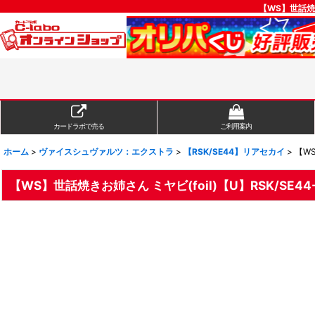
【WS】世話焼
カードラボで売る
ご利用案内
ホーム
>
ヴァイスシュヴァルツ：エクストラ
>
【RSK/SE44】リアセカイ
>
【WS
【WS】世話焼きお姉さん ミヤビ(foil)【U】RSK/SE44-