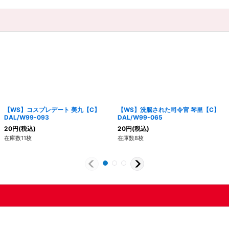
【WS】コスプレデート 美九【C】
【WS】洗脳された司令官 琴里【C】
DAL/W99-093
DAL/W99-065
20
円
(税込)
20
円
(税込)
在庫数11枚
在庫数8枚