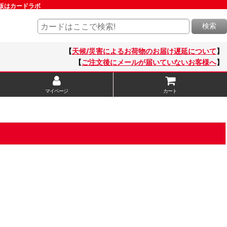
通販はカードラボ
検索
【
天候/災害によるお荷物のお届け遅延について
】
【
ご注文後にメールが届いていないお客様へ
】
マイページ
カート