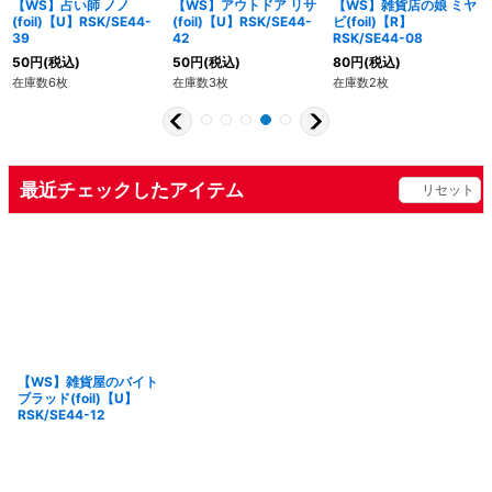
【WS】占い師 ノノ
【WS】アウトドア リサ
【WS】雑貨店の娘 ミヤ
(foil)【U】RSK/SE44-
(foil)【U】RSK/SE44-
ビ(foil)【R】
39
42
RSK/SE44-08
50
円
(税込)
50
円
(税込)
80
円
(税込)
在庫数6枚
在庫数3枚
在庫数2枚
最近チェックしたアイテム
リセット
【WS】雑貨屋のバイト
ブラッド(foil)【U】
RSK/SE44-12