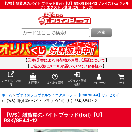
【WS】雑貨屋のバイト ブラッド(foil)【U】RSK/SE44-12ヴァイスシュヴァル
ツ：エクストラ通販はカードラボ
検索
【
天候/災害によるお荷物のお届け遅延について
】
【
ご注文後にメールが届いていないお客様へ
】
カードラボで売
ログイン・新規
ご利用案内
よくある質問
マイページ
カート
る
登録
ホーム
>
ヴァイスシュヴァルツ：エクストラ
>
【RSK/SE44】リアセカイ
>
【WS】雑貨屋のバイト ブラッド(foil)【U】RSK/SE44-12
【WS】雑貨屋のバイト ブラッド(foil)【U】
RSK/SE44-12