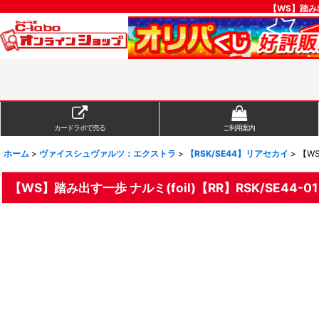
【WS】踏み出
カードラボで売る
ご利用案内
ホーム
>
ヴァイスシュヴァルツ：エクストラ
>
【RSK/SE44】リアセカイ
>
【WS
【WS】踏み出す一歩 ナルミ(foil)【RR】RSK/SE44-01