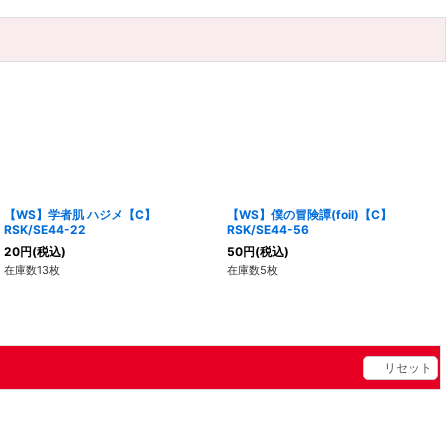
【WS】学者肌 ハジメ【C】
【WS】僕の冒険譚(foil)【C】
RSK/SE44-22
RSK/SE44-56
20
円
(税込)
50
円
(税込)
在庫数13枚
在庫数5枚
リセット