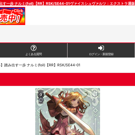
す一歩 ナルミ(foil)【RR】RSK/SE44-01ヴァイスシュヴァルツ：エクストラ
よくある質問
ログイン・新規登録
】踏み出す一歩 ナルミ(foil)【RR】RSK/SE44-01