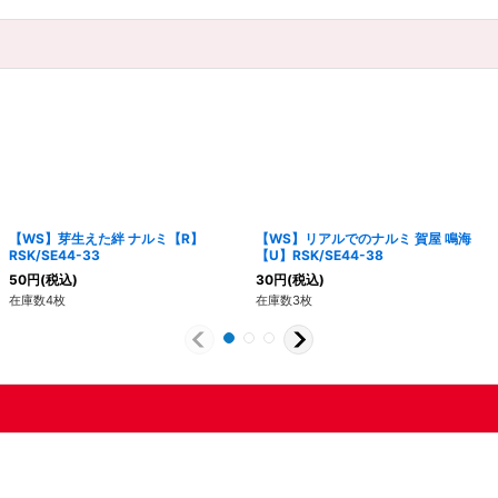
【WS】芽生えた絆 ナルミ【R】
【WS】リアルでのナルミ 賀屋 鳴海
RSK/SE44-33
【U】RSK/SE44-38
50
円
(税込)
30
円
(税込)
在庫数4枚
在庫数3枚