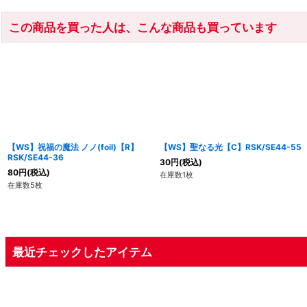
この商品を買った人は、こんな商品も買っています
【WS】祝福の魔法 ノノ(foil)【R】
【WS】聖なる光【C】RSK/SE44-55
RSK/SE44-36
30
円
(税込)
80
円
(税込)
在庫数1枚
在庫数5枚
最近チェックしたアイテム