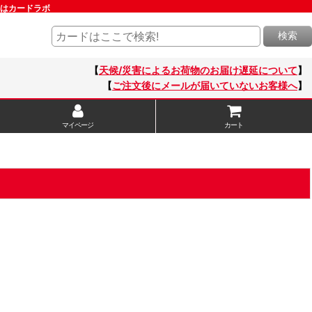
通販はカードラボ
検索
【
天候/災害によるお荷物のお届け遅延について
】
【
ご注文後にメールが届いていないお客様へ
】
マイページ
カート