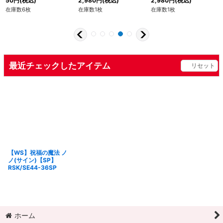
50
円
(税込)
2,980
円
(税込)
2,980
円
(税込)
在庫数6枚
在庫数1枚
在庫数1枚
最近チェックしたアイテム
リセット
【WS】祝福の魔法 ノ
ノ(サイン)【SP】
RSK/SE44-36SP
ホーム