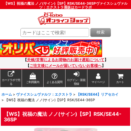
【WS】祝福の魔法 ノノ(サイン)【SP】RSK/SE44-36SPヴァイスシュヴァル
ツ：エクストラ通販はカードラボ
検索
【
天候/災害によるお荷物のお届け遅延について
】
【
ご注文後にメールが届いていないお客様へ
】
カードラボで売
ログイン・新規
ご利用案内
よくある質問
マイページ
カート
る
登録
ホーム
>
ヴァイスシュヴァルツ：エクストラ
>
【RSK/SE44】リアセカイ
>
【WS】祝福の魔法 ノノ(サイン)【SP】RSK/SE44-36SP
【WS】祝福の魔法 ノノ(サイン)【SP】RSK/SE44-
36SP