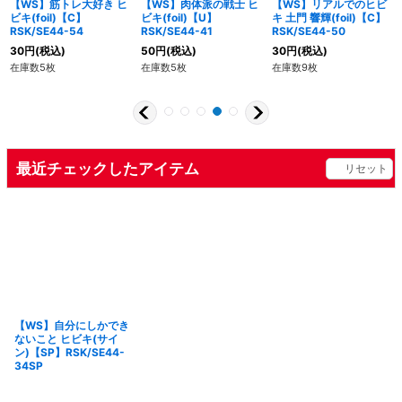
【WS】筋トレ大好き ヒ
【WS】肉体派の戦士 ヒ
【WS】リアルでのヒビ
ビキ(foil)【C】
ビキ(foil)【U】
キ 土門 響輝(foil)【C】
RSK/SE44-54
RSK/SE44-41
RSK/SE44-50
30
円
(税込)
50
円
(税込)
30
円
(税込)
在庫数5枚
在庫数5枚
在庫数9枚
最近チェックしたアイテム
リセット
【WS】自分にしかでき
ないこと ヒビキ(サイ
ン)【SP】RSK/SE44-
34SP