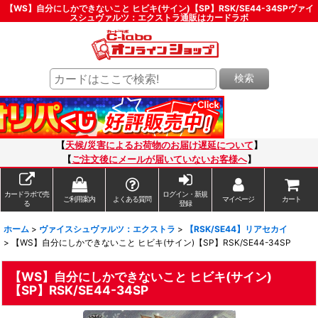
【WS】自分にしかできないこと ヒビキ(サイン)【SP】RSK/SE44-34SPヴァイ
スシュヴァルツ：エクストラ通販はカードラボ
検索
【
天候/災害によるお荷物のお届け遅延について
】
【
ご注文後にメールが届いていないお客様へ
】
カードラボで売
ログイン・新規
ご利用案内
よくある質問
マイページ
カート
る
登録
ホーム
>
ヴァイスシュヴァルツ：エクストラ
>
【RSK/SE44】リアセカイ
>
【WS】自分にしかできないこと ヒビキ(サイン)【SP】RSK/SE44-34SP
【WS】自分にしかできないこと ヒビキ(サイン)
【SP】RSK/SE44-34SP