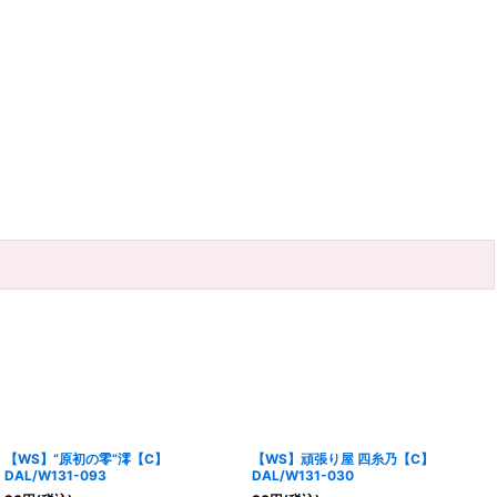
【WS】“原初の零”澪【C】
【WS】頑張り屋 四糸乃【C】
DAL/W131-093
DAL/W131-030