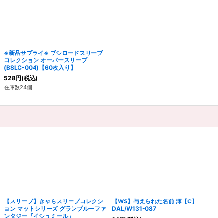
※新品サプライ※ ブシロードスリーブ
コレクション オーバースリーブ
(BSLC-004)【60枚入り】
528
円
(税込)
在庫数24個
【スリーブ】きゃらスリーブコレクシ
【WS】与えられた名前 澪【C】
ョン マットシリーズ グランブルーファ
DAL/W131-087
ンタジー『イシュミール』