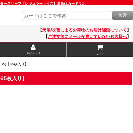
ラクタースリーブ【レギュラーサイズ】通販はカードラボ
検索
【
天候/災害によるお荷物のお届け遅延について
】
【
ご注文後にメールが届いていないお客様へ
】
マイページ
カート
5)【65枚入り】
65枚入り】