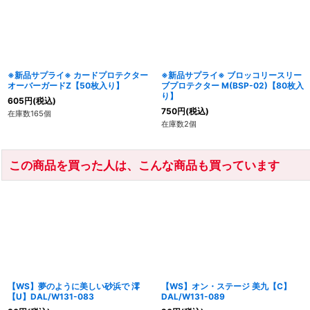
※新品サプライ※ カードプロテクター
※新品サプライ※ ブロッコリースリー
オーバーガードZ【50枚入り】
ブプロテクター M(BSP-02)【80枚入
り】
605
円
(税込)
750
円
(税込)
在庫数165個
在庫数2個
この商品を買った人は、こんな商品も買っています
【WS】夢のように美しい砂浜で 澪
【WS】オン・ステージ 美九【C】
【U】DAL/W131-083
DAL/W131-089