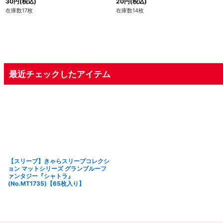
30
円
(税込)
20
円
(税込)
在庫数17枚
在庫数14枚
最近チェックしたアイテム
【スリーブ】きゃらスリーブコレクシ
ョン マットシリーズ グランブルーフ
ァンタジー『シャトラ』
(No.MT1735)【65枚入り】