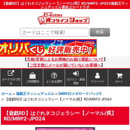
【遊戯RD】はぐれネコジェラシー【ノーマル/罠】RD/MRP2-JP024遊戯王ラッ
シュデュエル通販はカードラボ
検索
【
天候/災害によるお荷物のお届け遅延について
】
【
ご注文後にメールが届いていないお客様へ
】
カードラボで売
ログイン・新規
ご利用案内
よくある質問
マイページ
カート
る
登録
ホーム
>
遊戯王ラッシュデュエル
>
[MRP2]メガロードパック2
>
【遊戯RD】はぐれネコジェラシー【ノーマル/罠】RD/MRP2-JP024
【遊戯RD】はぐれネコジェラシー【ノーマル/罠】
RD/MRP2-JP024