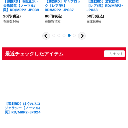
【遊戯RD】明鏡止水・
【遊戯RD】ザ☆ブロッ
【遊戯RD】波状防壁
天孫降竜【ノーマル/
ク【レア/罠】
【レア/罠】RD/MRP2-
罠】RD/MRP2-JP039
RD/MRP2-JP037
JP038
20
円
(税込)
80
円
(税込)
50
円
(税込)
在庫数14枚
在庫数17枚
在庫数6枚
最近チェックしたアイテム
リセット
【遊戯RD】はぐれネコ
ジェラシー【ノーマル/
罠】RD/MRP2-JP024