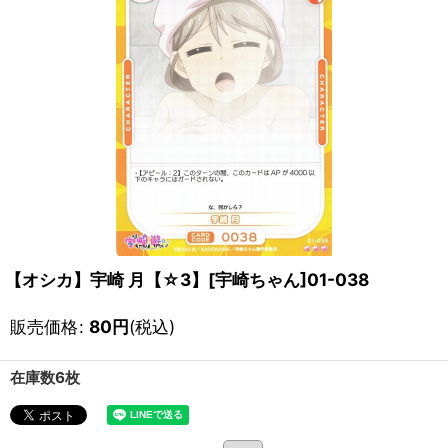
【オシカ】宇崎 月【☆3】[宇崎ちゃん]01-038
販売価格
:
80
円
(税込)
在庫数6枚