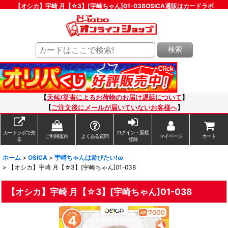
【オシカ】宇崎 月【☆3】[宇崎ちゃん]01-038OSICA通販はカードラボ
検索
【
天候/災害によるお荷物のお届け遅延について
】
【
ご注文後にメールが届いていないお客様へ
】
カードラボで売
ログイン・新規
ご利用案内
よくある質問
マイページ
カート
る
登録
ホーム
>
OSICA
>
宇崎ちゃんは遊びたい!ω
>
【オシカ】宇崎 月【☆3】[宇崎ちゃん]01-038
【オシカ】宇崎 月【☆3】[宇崎ちゃん]01-038