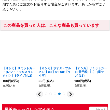
期すためにご注文をお断りする場合がございます。あしからずご了
承ください。
この商品を買った人は、こんな商品も買っています
【オシカ】リミットカー
【オシカ】ボオス・ブル
【オシカ】リミットカー
ド(レント・マルスリン
ネン【☆2】01-081 [ラ
ド(雷門瞬)【-】 [星テ
ク)【-】 [ライザ](L2)
イザ]
レ](L5)
100
円
(税込)
30
円
(税込)
100
円
(税込)
在庫数4枚
在庫数1枚
在庫数1枚
最近チェックしたアイテム
リセット