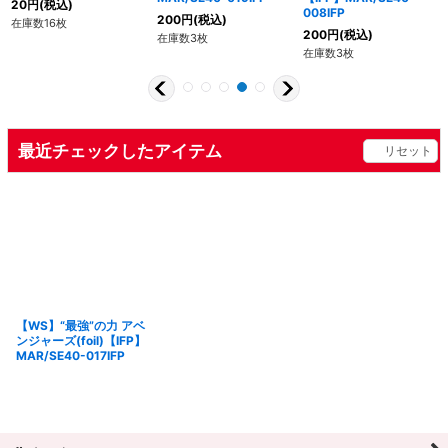
20
円
(税込)
008IFP
200
円
(税込)
在庫数16枚
200
円
(税込)
在庫数3枚
在庫数3枚
最近チェックしたアイテム
リセット
【WS】“最強”の力 アベ
ンジャーズ(foil)【IFP】
MAR/SE40-017IFP