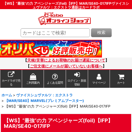
【WS】“最強”の力 アベンジャーズ(foil)【IFP】MAR/SE40-017IFPヴァイスシ
ュヴァルツ：エクストラ通販はカードラボ
検索
【
天候/災害によるお荷物のお届け遅延について
】
【
ご注文後にメールが届いていないお客様へ
】
カードラボで売
ログイン・新規
ご利用案内
よくある質問
マイページ
カート
る
登録
ホーム
>
ヴァイスシュヴァルツ：エクストラ
>
【MAR/SE40】MARVEL(プレミアムブースター)
>
【WS】“最強”の力 アベンジャーズ(foil)【IFP】MAR/SE40-017IFP
【WS】“最強”の力 アベンジャーズ(foil)【IFP】
MAR/SE40-017IFP