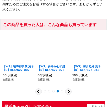
期すためにご注文をお断りする場合がございます。あしからずご了
承ください。
この商品を買った人は、こんな商品も買っています
【WS】喧嘩部所属 流子
【WS】身をかわす縫
【WS】深まる絆 流子
【R】KLK/S27-007
【R】KLK/S27-025
【R】KLK/S27-043
50
円
(税込)
50
円
(税込)
100
円
(税込)
在庫数1枚
在庫数4枚
在庫数8枚
最近チェックしたアイテム
リセット