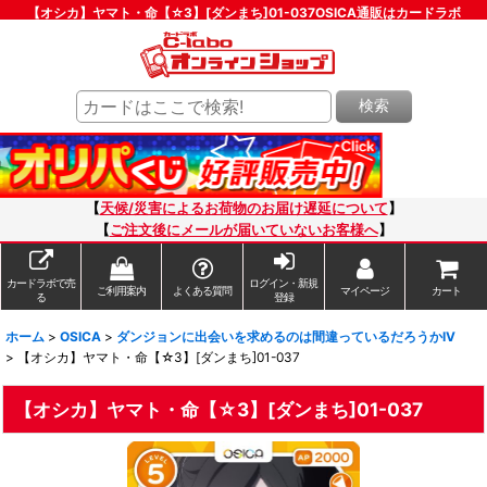
【オシカ】ヤマト・命【☆3】[ダンまち]01-037OSICA通販はカードラボ
検索
【
天候/災害によるお荷物のお届け遅延について
】
【
ご注文後にメールが届いていないお客様へ
】
カードラボで売
ログイン・新規
ご利用案内
よくある質問
マイページ
カート
る
登録
ホーム
>
OSICA
>
ダンジョンに出会いを求めるのは間違っているだろうかIV
>
【オシカ】ヤマト・命【☆3】[ダンまち]01-037
【オシカ】ヤマト・命【☆3】[ダンまち]01-037