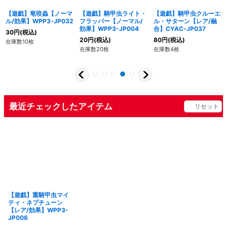
【遊戯】竜咬蟲【ノーマ
【遊戯】騎甲虫ライト・
【遊戯】騎甲虫クルーエ
ル/効果】WPP3-JP032
フラッパー【ノーマル/
ル・サターン【レア/融
効果】WPP3-JP004
合】CYAC-JP037
30
円
(税込)
20
円
(税込)
80
円
(税込)
在庫数10枚
在庫数20枚
在庫数4枚
最近チェックしたアイテム
リセット
【遊戯】重騎甲虫マイ
ティ・ネプチューン
【レア/効果】WPP3-
JP006