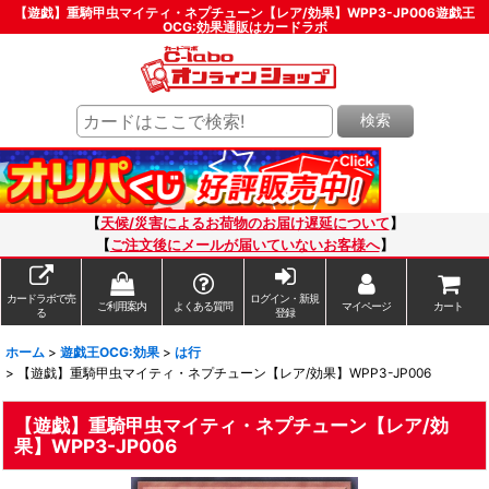
【遊戯】重騎甲虫マイティ・ネプチューン【レア/効果】WPP3-JP006遊戯王
OCG:効果通販はカードラボ
検索
【
天候/災害によるお荷物のお届け遅延について
】
【
ご注文後にメールが届いていないお客様へ
】
カードラボで売
ログイン・新規
ご利用案内
よくある質問
マイページ
カート
る
登録
ホーム
>
遊戯王OCG:効果
>
は行
>
【遊戯】重騎甲虫マイティ・ネプチューン【レア/効果】WPP3-JP006
【遊戯】重騎甲虫マイティ・ネプチューン【レア/効
果】WPP3-JP006