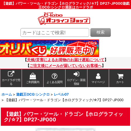
【遊戯】パワー・ツール・ドラゴン【ホログラフィック/☆7】DP27-JP000遊戯
王OCG:シンクロ通販はカードラボ
検索
【
天候/災害によるお荷物のお届け遅延について
】
【
ご注文後にメールが届いていないお客様へ
】
カードラボで売
ログイン・新規
ご利用案内
よくある質問
マイページ
カート
る
登録
ホーム
>
遊戯王OCG:シンクロ
>
レベル07
>
【遊戯】パワー・ツール・ドラゴン【ホログラフィック/☆7】DP27-JP000
【遊戯】パワー・ツール・ドラゴン【ホログラフィッ
ク/☆7】DP27-JP000