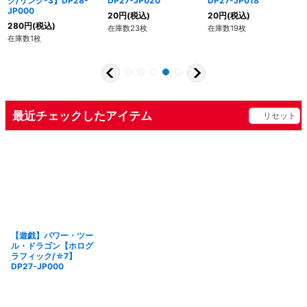
ク/リンク-3】DP28-
DP27-JP020
DP27-JP018
JP000
20
円
(税込)
20
円
(税込)
280
円
(税込)
在庫数23枚
在庫数19枚
在庫数1枚
最近チェックしたアイテム
リセット
【遊戯】パワー・ツー
ル・ドラゴン【ホログ
ラフィック/☆7】
DP27-JP000