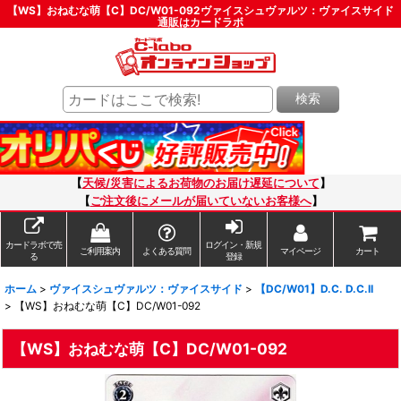
【WS】おねむな萌【C】DC/W01-092ヴァイスシュヴァルツ：ヴァイスサイド
通販はカードラボ
検索
【
天候/災害によるお荷物のお届け遅延について
】
【
ご注文後にメールが届いていないお客様へ
】
カードラボで売
ログイン・新規
ご利用案内
よくある質問
マイページ
カート
る
登録
ホーム
>
ヴァイスシュヴァルツ：ヴァイスサイド
>
【DC/W01】D.C. D.C.II
>
【WS】おねむな萌【C】DC/W01-092
【WS】おねむな萌【C】DC/W01-092