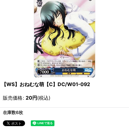
【WS】おねむな萌【C】DC/W01-092
販売価格
:
20
円
(税込)
在庫数6枚