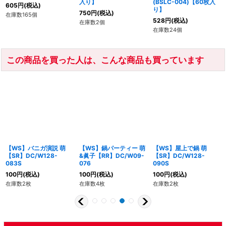
入り】
(BSLC-004)【60枚入
605
円
(税込)
り】
750
円
(税込)
在庫数165個
528
円
(税込)
在庫数2個
在庫数24個
この商品を買った人は、こんな商品も買っています
【WS】バニガ演説 萌
【WS】鍋パーティー 萌
【WS】屋上で鍋 萌
【SR】DC/W128-
&眞子【RR】DC/W09-
【SR】DC/W128-
083S
076
090S
100
円
(税込)
100
円
(税込)
100
円
(税込)
在庫数2枚
在庫数4枚
在庫数2枚