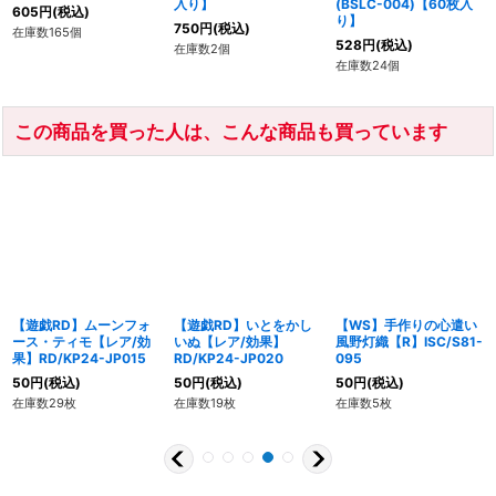
入り】
(BSLC-004)【60枚入
605
円
(税込)
り】
750
円
(税込)
在庫数165個
528
円
(税込)
在庫数2個
在庫数24個
この商品を買った人は、こんな商品も買っています
【遊戯RD】ムーンフォ
【遊戯RD】いとをかし
【WS】手作りの心遣い
ース・ティモ【レア/効
いぬ【レア/効果】
風野灯織【R】ISC/S81-
果】RD/KP24-JP015
RD/KP24-JP020
095
50
円
(税込)
50
円
(税込)
50
円
(税込)
在庫数29枚
在庫数19枚
在庫数5枚