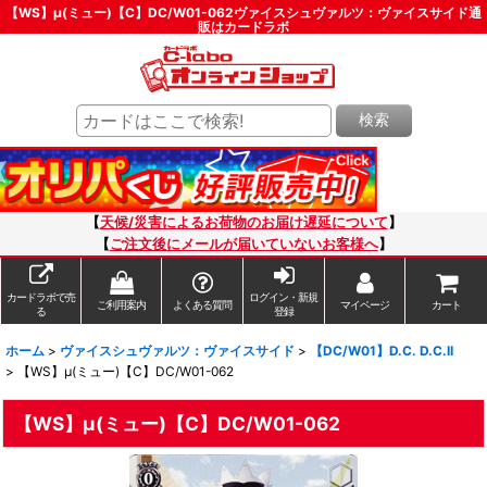
【WS】μ(ミュー)【C】DC/W01-062ヴァイスシュヴァルツ：ヴァイスサイド通
販はカードラボ
検索
【
天候/災害によるお荷物のお届け遅延について
】
【
ご注文後にメールが届いていないお客様へ
】
カードラボで売
ログイン・新規
ご利用案内
よくある質問
マイページ
カート
る
登録
ホーム
>
ヴァイスシュヴァルツ：ヴァイスサイド
>
【DC/W01】D.C. D.C.II
>
【WS】μ(ミュー)【C】DC/W01-062
【WS】μ(ミュー)【C】DC/W01-062