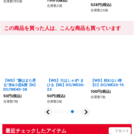
750
円
(税込)
在庫数165個
528
円
(税込)
在庫数2個
在庫数24個
この商品を買った人は、こんな商品も買っています
【WS】”陽はまた昇
【WS】大はしゃぎ! ま
【WS】枯れない桜
る”杏&小恋&茜【N】
ひる【RE】DC/WE30-
【C】DC/WE20-15
DC/WE40-38
23
100
円
(税込)
50
円
(税込)
50
円
(税込)
在庫数7枚
在庫数7枚
在庫数5枚
最近チェックしたアイテム
リセット