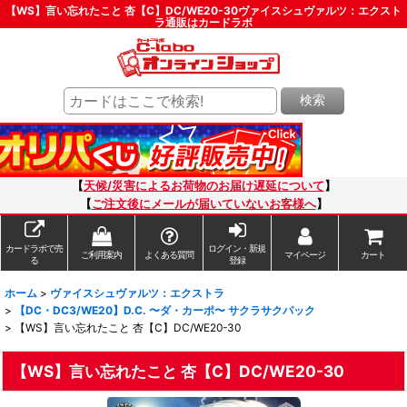
【WS】言い忘れたこと 杏【C】DC/WE20-30ヴァイスシュヴァルツ：エクスト
ラ通販はカードラボ
検索
【
天候/災害によるお荷物のお届け遅延について
】
【
ご注文後にメールが届いていないお客様へ
】
カードラボで売
ログイン・新規
ご利用案内
よくある質問
マイページ
カート
る
登録
ホーム
>
ヴァイスシュヴァルツ：エクストラ
>
【DC・DC3/WE20】D.C. 〜ダ・カーポ〜 サクラサクパック
>
【WS】言い忘れたこと 杏【C】DC/WE20-30
【WS】言い忘れたこと 杏【C】DC/WE20-30