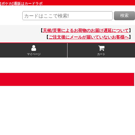
[ポケカ]通販はカードラボ
検索
【
天候/災害によるお荷物のお届け遅延について
】
【
ご注文後にメールが届いていないお客様へ
】
マイページ
カート