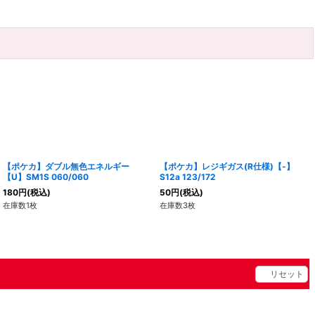
【ポケカ】ダブル無色エネルギー
【ポケカ】レジギガス(R仕様)【-】
【U】SM1S 060/060
S12a 123/172
180
円
(税込)
50
円
(税込)
在庫数1枚
在庫数3枚
リセット