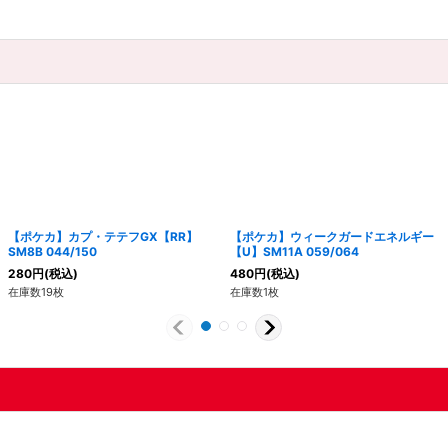
【ポケカ】カプ・テテフGX【RR】
【ポケカ】ウィークガードエネルギー
SM8B 044/150
【U】SM11A 059/064
280
円
(税込)
480
円
(税込)
在庫数19枚
在庫数1枚