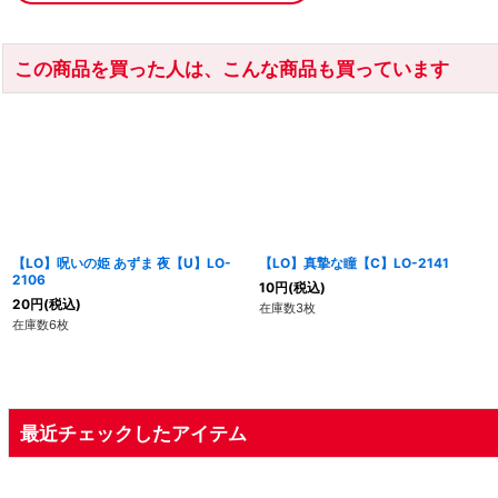
この商品を買った人は、こんな商品も買っています
【LO】呪いの姫 あずま 夜【U】LO-
【LO】真摯な瞳【C】LO-2141
2106
10
円
(税込)
20
円
(税込)
在庫数3枚
在庫数6枚
最近チェックしたアイテム