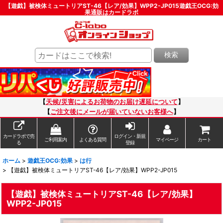
【遊戯】被検体ミュートリアST-46【レア/効果】WPP2-JP015遊戯王OCG:効
果通販はカードラボ
検索
【
天候/災害によるお荷物のお届け遅延について
】
【
ご注文後にメールが届いていないお客様へ
】
カードラボで売
ログイン・新規
ご利用案内
よくある質問
マイページ
カート
る
登録
ホーム
>
遊戯王OCG:効果
>
は行
>
【遊戯】被検体ミュートリアST-46【レア/効果】WPP2-JP015
【遊戯】被検体ミュートリアST-46【レア/効果】
WPP2-JP015