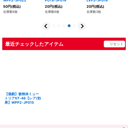
WPP2-JP022
POTE-JP019
LVP3-JP019
50
円
(税込)
20
円
(税込)
20
円
(税込)
在庫数6枚
在庫数6枚
在庫数3枚
最近チェックしたアイテム
リセット
【遊戯】被検体ミュー
トリアST-46【レア/効
果】WPP2-JP015