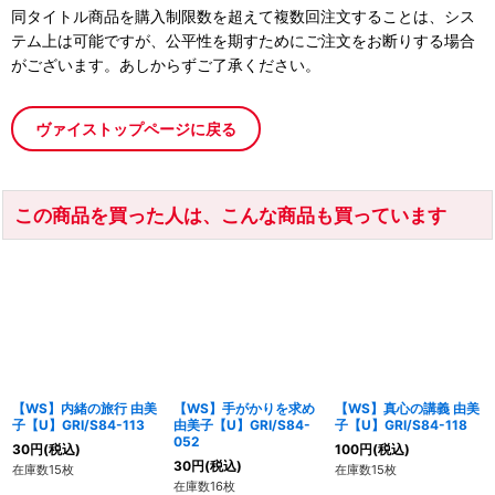
同タイトル商品を購入制限数を超えて複数回注文することは、シス
テム上は可能ですが、公平性を期すためにご注文をお断りする場合
がございます。あしからずご了承ください。
ヴァイストップページに戻る
この商品を買った人は、こんな商品も買っています
【WS】内緒の旅行 由美
【WS】手がかりを求め
【WS】真心の講義 由美
子【U】GRI/S84-113
由美子【U】GRI/S84-
子【U】GRI/S84-118
052
30
円
(税込)
100
円
(税込)
30
円
(税込)
在庫数15枚
在庫数15枚
在庫数16枚