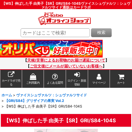
【WS】伸ばした手 由美子【SR】GRI/S84-104Sヴァイスシュヴァルツ：シュヴ
ァルツサイド通販はカードラボ
検索
【
天候/災害によるお荷物のお届け遅延について
】
【
ご注文後にメールが届いていないお客様へ
】
カードラボで売
ログイン・新規
ご利用案内
よくある質問
マイページ
カート
る
登録
ホーム
>
ヴァイスシュヴァルツ：シュヴァルツサイド
>
【GRI/S84】グリザイアの果実 Vol.2
>
【WS】伸ばした手 由美子【SR】GRI/S84-104S
【WS】伸ばした手 由美子【SR】GRI/S84-104S