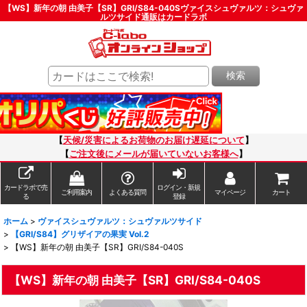
【WS】新年の朝 由美子【SR】GRI/S84-040Sヴァイスシュヴァルツ：シュヴァ
ルツサイド通販はカードラボ
検索
【
天候/災害によるお荷物のお届け遅延について
】
【
ご注文後にメールが届いていないお客様へ
】
カードラボで売
ログイン・新規
ご利用案内
よくある質問
マイページ
カート
る
登録
ホーム
>
ヴァイスシュヴァルツ：シュヴァルツサイド
>
【GRI/S84】グリザイアの果実 Vol.2
>
【WS】新年の朝 由美子【SR】GRI/S84-040S
【WS】新年の朝 由美子【SR】GRI/S84-040S