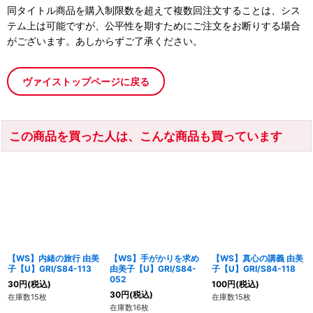
同タイトル商品を購入制限数を超えて複数回注文することは、シス
テム上は可能ですが、公平性を期すためにご注文をお断りする場合
がございます。あしからずご了承ください。
ヴァイストップページに戻る
この商品を買った人は、こんな商品も買っています
【WS】内緒の旅行 由美
【WS】手がかりを求め
【WS】真心の講義 由美
子【U】GRI/S84-113
由美子【U】GRI/S84-
子【U】GRI/S84-118
052
30
円
(税込)
100
円
(税込)
30
円
(税込)
在庫数15枚
在庫数15枚
在庫数16枚