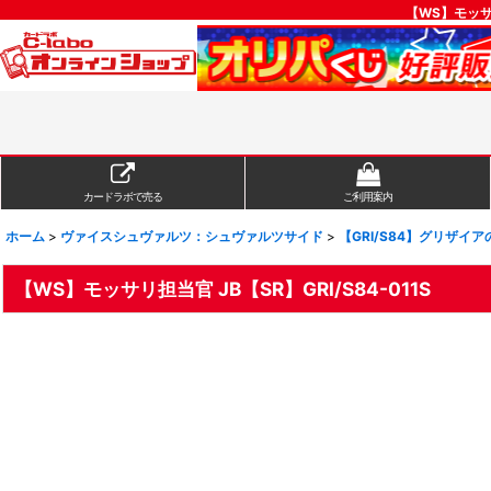
【WS】モッサ
カードラボで売る
ご利用案内
ホーム
>
ヴァイスシュヴァルツ：シュヴァルツサイド
>
【GRI/S84】グリザイアの
【WS】モッサリ担当官 JB【SR】GRI/S84-011S