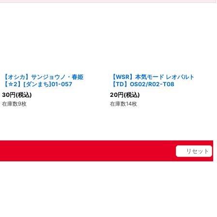
【オシカ】サンジョウノ・春姫
【WSR】本気モード レオパルト
【☆2】[ダンまち]01-057
【TD】OS02/R02-T08
30
円
(税込)
20
円
(税込)
在庫数9枚
在庫数14枚
リセット