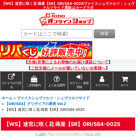
【WS】迷宮に咲く花 蒔菜【SR】GRI/S84-002Sヴァイスシュヴァルツ：シュヴ
ァルツサイド通販はカードラボ
検索
【
天候/災害によるお荷物のお届け遅延について
】
【
ご注文後にメールが届いていないお客様へ
】
カードラボで売
ログイン・新規
ご利用案内
よくある質問
マイページ
カート
る
登録
ホーム
>
ヴァイスシュヴァルツ：シュヴァルツサイド
>
【GRI/S84】グリザイアの果実 Vol.2
>
【WS】迷宮に咲く花 蒔菜【SR】GRI/S84-002S
【WS】迷宮に咲く花 蒔菜【SR】GRI/S84-002S