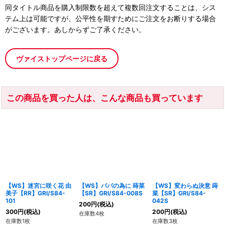
同タイトル商品を購入制限数を超えて複数回注文することは、シス
テム上は可能ですが、公平性を期すためにご注文をお断りする場合
がございます。あしからずご了承ください。
ヴァイストップページに戻る
この商品を買った人は、こんな商品も買っています
【WS】迷宮に咲く花 由
【WS】パパの為に 蒔菜
【WS】変わらぬ決意 蒔
美子【RR】GRI/S84-
【SR】GRI/S84-008S
菜【SR】GRI/S84-
101
042S
200
円
(税込)
300
円
(税込)
200
円
(税込)
在庫数4枚
在庫数1枚
在庫数3枚