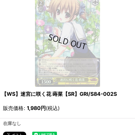
【WS】迷宮に咲く花 蒔菜【SR】GRI/S84-002S
販売価格
:
1,980
円
(税込)
在庫なし