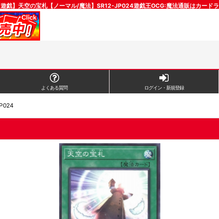
遊戯】天空の宝札【ノーマル/魔法】SR12-JP024遊戯王OCG:魔法通販はカード
よくある質問
ログイン・新規登録
024