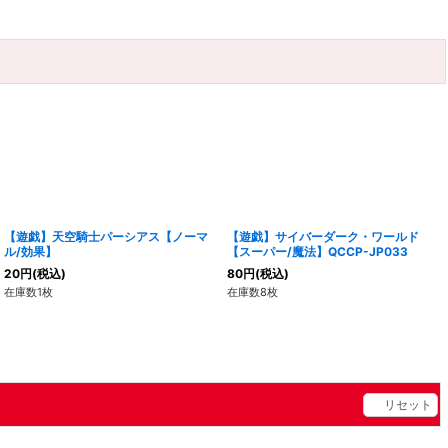
【遊戯】天空騎士パーシアス【ノーマ
【遊戯】サイバーダーク・ワールド
ル/効果】
【スーパー/魔法】QCCP-JP033
20
円
(税込)
80
円
(税込)
在庫数1枚
在庫数8枚
リセット