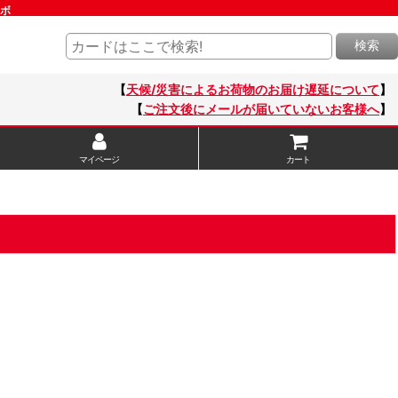
ラボ
検索
【
天候/災害によるお荷物のお届け遅延について
】
【
ご注文後にメールが届いていないお客様へ
】
マイページ
カート