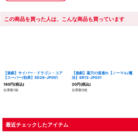
この商品を買った人は、こんな商品も買っています
【遊戯】サイバー・ドラゴン・コア
【遊戯】墓穴の道連れ【ノーマル/魔
【スーパー/効果】SD26-JP001
法】SR13-JP031
180
円
(税込)
20
円
(税込)
在庫数1枚
在庫数9枚
最近チェックしたアイテム