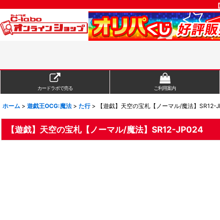
【
カードラボで売る
ご利用案内
ホーム
>
遊戯王OCG:魔法
>
た行
>
【遊戯】天空の宝札【ノーマル/魔法】SR12-JP
【遊戯】天空の宝札【ノーマル/魔法】SR12-JP024