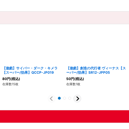
【遊戯】サイバー・ダーク・キメラ
【遊戯】創造の代行者 ヴィーナス【ス
【スーパー/効果】QCCP-JP019
ーパー/効果】SR12-JPP05
80
円
(税込)
50
円
(税込)
在庫数15枚
在庫数1枚